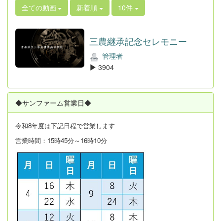
全ての動画
新着順
10件
三農継承記念セレモニー
管理者
3904
◆サンファーム営業日◆
令和8年度は
下記日程で営業します
営業時間：15時45分～16時10分