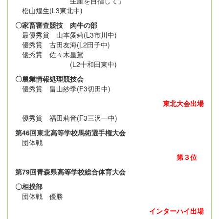
生産を目指して」
松山煌生(L3東北中)
〇家畜審査競技 肉牛の部
最優秀賞 山本愛莉(L3市川中)
優秀賞 古田友海(L2田子中)
優秀賞 佐々木皇駕
(L2十和田東中)
〇農業情報処理競技会
優秀賞 畠山紗季(F3切田中)
東北大会出場
優秀賞 福田莉音(F3三沢一中)
第46回東北高等学校馬術選手権大会
団体戦
第３位
第79回青森県高等学校総合体育大会
〇相撲部
団体戦 優勝
インターハイ出場