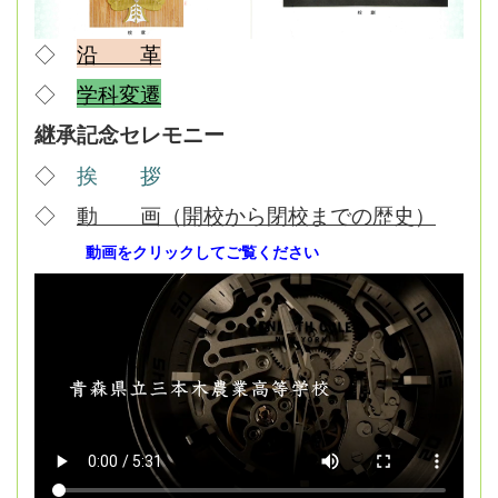
◇
沿 革
◇
学科変遷
継承記念セレモニー
◇
挨 拶
◇
動 画（開校から閉校までの歴史）
動画をクリックしてご覧ください