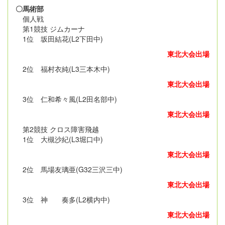
〇馬術部
個人戦
第1競技 ジムカーナ
1位 坂田結花(L2下田中)
東北大会出場
2位 福村衣純(L3三本木中)
東北大会出場
3位 仁和希々風(L2田名部中)
東北大会出場
第2競技 クロス障害飛越
1位 大槻沙紀(L3堀口中)
東北大会出場
2位 馬場友璃亜(G32三沢三中)
東北大会出場
3位 神 奏多(L2横内中)
東北大会出場