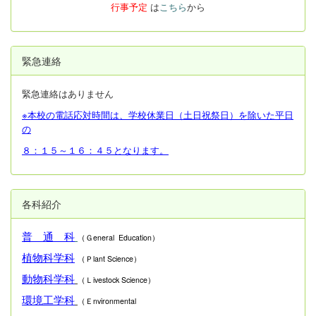
行事予定
は
こちら
から
緊急連絡
緊急連絡はありません
※本校の電話応対時間は、学校休業日（土日祝祭日）を除いた平日
の
８：１５～１６：４５となります。
各科紹介
普 通 科
（Ｇeneral Education）
植物科学科
（Ｐlant Science）
動物科学科
（Ｌivestock Science）
環境工学科
（Ｅnvironmental