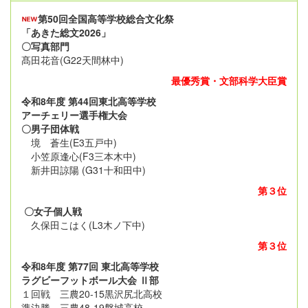
第50回全国高等学校総合文化祭
「あきた総文2026」
〇写真部門
髙田花音(G22天間林中)
最優秀賞・文部科学大臣賞
令和8年度 第44回東北高等学校
アーチェリー選手権大会
〇男子団体戦
境 蒼生(E3五戸中)
小笠原逢心(F3三本木中)
新井田諒陽 (G31十和田中)
第３位
〇女子個人戦
久保田こはく(L3木ノ下中)
第３位
令和8年度 第77回 東北高等学校
ラグビーフットボール大会 Ⅱ部
１回戦 三農20-15黒沢尻北高校
準決勝 三農48-19磐城高校