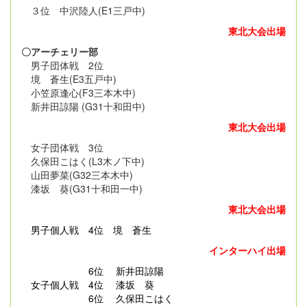
３位 中沢陸人(E1三戸中)
東北大会出場
〇アーチェリー部
男子団体戦 2位
境 蒼生(E3五戸中)
小笠原逢心(F3三本木中)
新井田諒陽 (G31十和田中)
東北大会出場
女子団体戦 3位
久保田こはく(L3木ノ下中)
山田夢菜(G32三本木中)
漆坂 葵(G31十和田一中)
東北大会出場
男子個人戦
4位 境 蒼生
インターハイ出場
6位 新井田諒陽
女子個人戦 4位 漆坂 葵
6位 久保田こはく