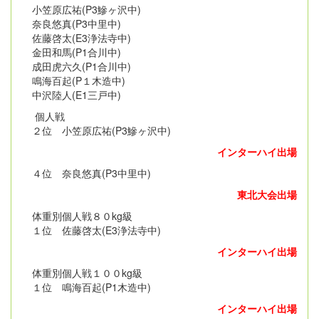
小笠原広祐(P3鰺ヶ沢中)
奈良悠真(P3中里中)
佐藤啓太(E3浄法寺中)
金田和馬(P1合川中)
成田虎六久(P1合川中)
鳴海百起(P１木造中)
中沢陸人(E1三戸中)
個人戦
２位 小笠原広祐(P3鰺ヶ沢中)
インターハイ出場
４位 奈良悠真(P3中里中)
東北大会出場
体重別個人戦８０kg級
１位 佐藤啓太(E3浄法寺中)
インターハイ出場
体重別個人戦１００kg級
１位 鳴海百起(P1木造中)
インターハイ出場