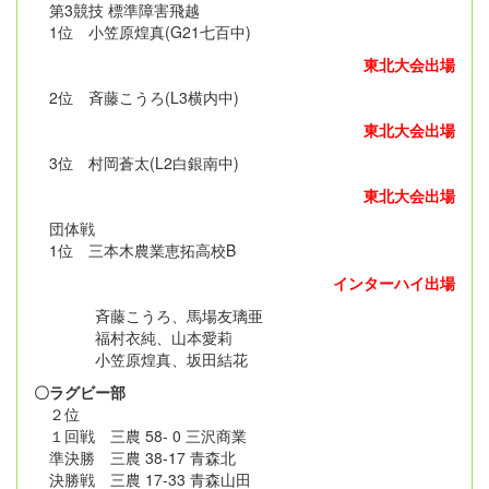
第3競技 標準障害飛越
1位 小笠原煌真(G21七百中)
東北大会出場
2位 斉藤こうろ(L3横内中)
東北大会出場
3位 村岡蒼太(L2白銀南中)
東北大会出場
団体戦
1位 三本木農業恵拓高校B
インターハイ出場
斉藤こうろ、馬場友璃亜
福村衣純、山本愛莉
小笠原煌真、坂田結花
〇ラグビー部
２位
１回戦 三農 58- 0 三沢商業
準決勝 三農 38-17 青森北
決勝戦 三農 17-33 青森山田