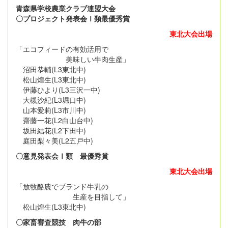
青森県学校農業クラブ連盟大会
〇プロジェクト発表会Ⅰ類最優秀賞
東北大会出場
「エコフィードの有効活用で
美味しい牛肉生産」
沼田恭輔(L3東北中)
松山煌生(L3東北中)
伊藤ひより(L3三沢一中)
大槻沙紀(L3堀口中)
山本愛莉(L3市川中)
齋藤一花(L2白山台中)
坂田結花(L2下田中)
庭田梨々美(L2五戸中)
〇意見発表会Ⅰ類 最優秀賞
東北大会出場
「放牧酪農でブランド牛乳の
生産を目指して」
松山煌生(L3東北中)
〇家畜審査競技 肉牛の部