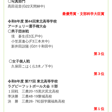
〇写真部門
髙田花音(G22天間林中)
最優秀賞・文部科学大臣賞
令和8年度 第44回東北高等学校
アーチェリー選手権大会
〇男子団体戦
境 蒼生(E3五戸中)
小笠原逢心(F3三本木中)
新井田諒陽 (G31十和田中)
第３位
〇女子個人戦
久保田こはく(L3木ノ下中)
第３位
令和8年度 第77回 東北高等学校
ラグビーフットボール大会 Ⅱ部
１回戦 三農20-15黒沢尻北高校
準決勝 三農48-19磐城高校
決 勝 三農26- 7松韻学園福島高校
第１位