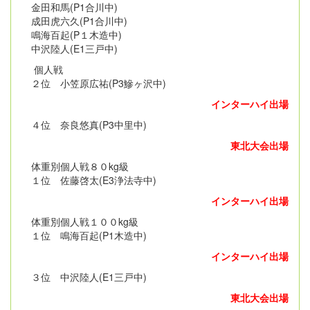
金田和馬(P1合川中)
成田虎六久(P1合川中)
鳴海百起(P１木造中)
中沢陸人(E1三戸中)
個人戦
２位 小笠原広祐(P3鰺ヶ沢中)
インターハイ出場
４位 奈良悠真(P3中里中)
東北大会出場
体重別個人戦８０kg級
１位 佐藤啓太(E3浄法寺中)
インターハイ出場
体重別個人戦１００kg級
１位 鳴海百起(P1木造中)
インターハイ出場
３位 中沢陸人(E1三戸中)
東北大会出場