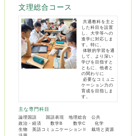
文理総合コース
共通教科を主と
した科目を設置
し、大学等への
進学に対応しま
す。特に、
体験的学習を通
して、より深い
学びを目指すと
ともに、他者と
の関わりに
必要なコミュニ
ケーション力の
育成を目指しま
す。
主な専門科目
論理国語 国語表現 地理総合 公共
政治・経済 数学B 数学C 化学
生物 英語コミュニケーションⅡ 栽培と資源
活用