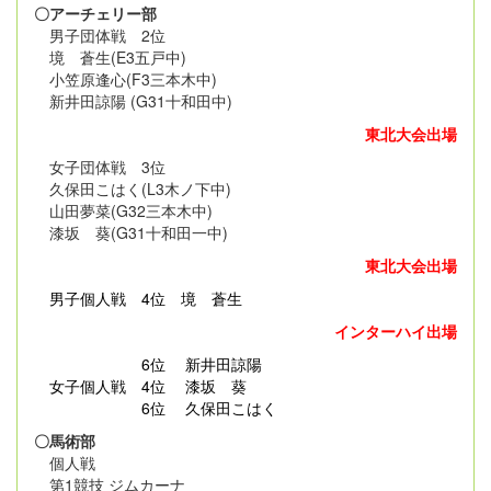
〇アーチェリー部
男子団体戦 2位
境 蒼生(E3五戸中)
小笠原逢心(F3三本木中)
新井田諒陽 (G31十和田中)
東北大会出場
女子団体戦 3位
久保田こはく(L3木ノ下中)
山田夢菜(G32三本木中)
漆坂 葵(G31十和田一中)
東北大会出場
男子個人戦
4位 境 蒼生
インターハイ出場
6位 新井田諒陽
女子個人戦 4位 漆坂 葵
6位 久保田こはく
〇馬術部
個人戦
第1競技 ジムカーナ