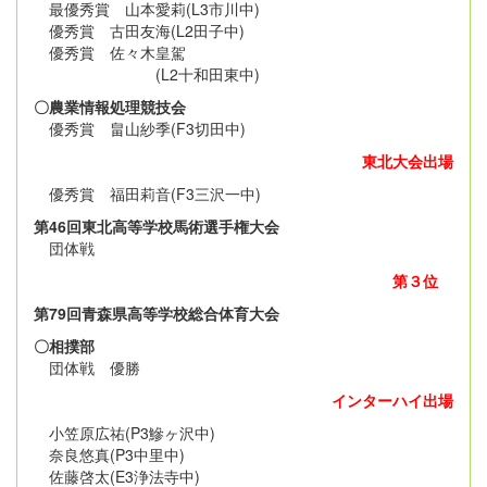
最優秀賞 山本愛莉(L3市川中)
優秀賞 古田友海(L2田子中)
優秀賞 佐々木皇駕
(L2十和田東中)
〇農業情報処理競技会
優秀賞 畠山紗季(F3切田中)
東北大会出場
優秀賞 福田莉音(F3三沢一中)
第46回東北高等学校馬術選手権大会
団体戦
第３位
第79回青森県高等学校総合体育大会
〇相撲部
団体戦 優勝
インターハイ出場
小笠原広祐(P3鰺ヶ沢中)
奈良悠真(P3中里中)
佐藤啓太(E3浄法寺中)