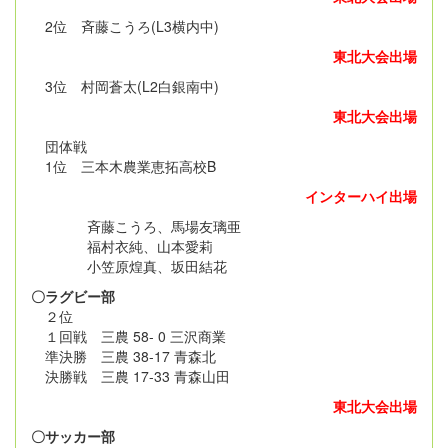
2位 斉藤こうろ(L3横内中)
東北大会出場
3位 村岡蒼太(L2白銀南中)
東北大会出場
団体戦
1位 三本木農業恵拓高校B
インターハイ出場
斉藤こうろ、馬場友璃亜
福村衣純、山本愛莉
小笠原煌真、坂田結花
〇ラグビー部
２位
１回戦 三農 58- 0 三沢商業
準決勝 三農 38-17 青森北
決勝戦 三農 17-33 青森山田
東北大会出場
〇サッカー部