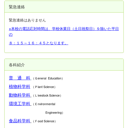
緊急連絡
緊急連絡はありません
※本校の電話応対時間は、学校休業日（土日祝祭日）を除いた平日
の
８：１５～１６：４５となります。
各科紹介
普 通 科
（Ｇeneral Education）
植物科学科
（Ｐlant Science）
動物科学科
（Ｌivestock Science）
環境工学科
（Ｅnvironmental
Engineering）
食品科学科
（Ｆood Science）