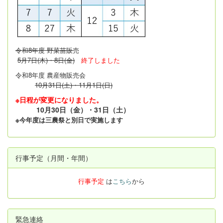
令和8年度 野菜苗販
売
5月7日(木)・8日(金)
終了しました
令和8年度 農産物販売会
10月31日(土)・11月1日(日)
※日程が変更になりました。
10月30日（金）・31日（土）
※今年度は三農祭と別日で実施します
行事予定（月間・年間）
行事予定
は
こちら
から
緊急連絡