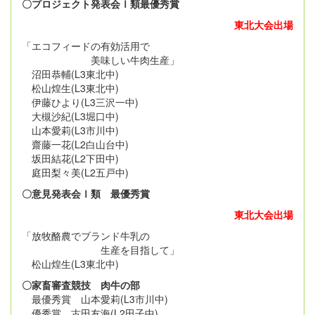
〇プロジェクト発表会Ⅰ類最優秀賞
東北大会出場
「エコフィードの有効活用で
美味しい牛肉生産」
沼田恭輔(L3東北中)
松山煌生(L3東北中)
伊藤ひより(L3三沢一中)
大槻沙紀(L3堀口中)
山本愛莉(L3市川中)
齋藤一花(L2白山台中)
坂田結花(L2下田中)
庭田梨々美(L2五戸中)
〇意見発表会Ⅰ類 最優秀賞
東北大会出場
「放牧酪農でブランド牛乳の
生産を目指して」
松山煌生(L3東北中)
〇家畜審査競技 肉牛の部
最優秀賞 山本愛莉(L3市川中)
優秀賞 古田友海(L2田子中)