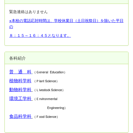
緊急連絡はありません
※本校の電話応対時間は、学校休業日（土日祝祭日）を除いた平日
の
８：１５～１６：４５となります。
各科紹介
普 通 科
（Ｇeneral Education）
植物科学科
（Ｐlant Science）
動物科学科
（Ｌivestock Science）
環境工学科
（Ｅnvironmental
Engineering）
食品科学科
（Ｆood Science）