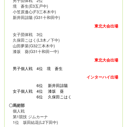
男子団体戦 2位
境 蒼生(E3五戸中)
小笠原逢心(F3三本木中)
新井田諒陽 (G31十和田中)
東北大会出場
女子団体戦 3位
久保田こはく(L3木ノ下中)
山田夢菜(G32三本木中)
漆坂 葵(G31十和田一中)
東北大会出場
男子個人戦
4位 境 蒼生
インターハイ出場
6位 新井田諒陽
女子個人戦 4位 漆坂 葵
6位 久保田こはく
〇馬術部
個人戦
第1競技 ジムカーナ
1位 坂田結花(L2下田中)