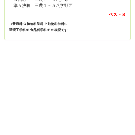
準々決勝 三農１－５八学野西
ベスト８
※普通科:G 植物科学科:P 動物科学科:L
環境工学科:E 食品科学科:F の表記です