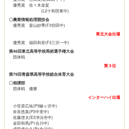
優秀賞 佐々木皇駕
(L2十和田東中)
〇農業情報処理競技会
優秀賞 畠山紗季(F3切田中)
東北大会出場
優秀賞 福田莉音(F3三沢一中)
第46回東北高等学校馬術選手権大会
団体戦
第３位
第79回青森県高等学校総合体育大会
〇相撲部
団体戦 優勝
インターハイ出場
小笠原広祐(P3鰺ヶ沢中)
奈良悠真(P3中里中)
佐藤啓太(E3浄法寺中)
金田和馬(P1合川中)
成田虎六久(P1合川中)