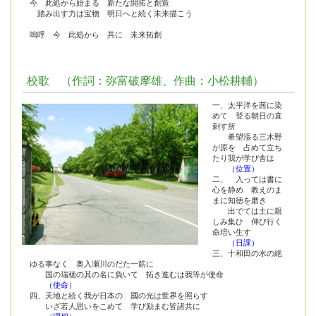
今 此処から始まる 新たな開拓と創造
踏み出す力は宝物 明日へと続く未来描こう
嗚呼 今 此処から 共に 未来拓創
校歌 （作詞：弥富破摩雄、作曲：小松耕輔）
一、太平洋を茜に染
めて 登る朝日の直
刺す所
希望漲る三木野
が原を 占めて立ち
たり我が学び舎は
（位置）
二、 入っては書に
心を静め 教えのま
まに知徳を磨き
出でては土に親
しみ集ひ 伸び行く
命培い生す
（日課）
三、十和田の水の絶
ゆる事なく 奥入瀬川のだた一筋に
国の瑞穂の其の名に負いて 拓き進むは我等が使命
（使命）
四、天地と続く我が日本の 國の光は世界を照らす
いざ若人思いをこめて 学び励まむ皆諸共に