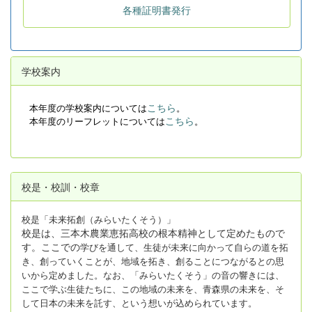
各種証明書発行
学校案内
こちら
本年度の学校案内については
。
こちら
本年度のリーフレットについては
。
校是・校訓・校章
校是「未来拓創（みらいたくそう）」
校是は、三本木農業恵拓高校の根本精神として定めたもので
す。ここでの
学びを通して、生徒が未来に向かって自らの道を拓
き、創っていくことが、地
域を拓き、創ることにつながるとの思
いから定めました。なお、「みらいたく
そう」の音の響きには、
ここで学ぶ生徒たちに、この地域の未来を、青森県の
未来を、そ
して日本の未来を託す、という想いが込められています。