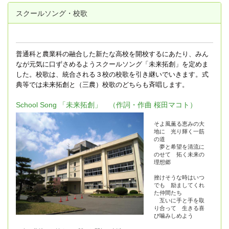
スクールソング・校歌
普通科と農業科の融合した新たな高校を開校するにあたり、みん
なが元気に口ずさめるようスクールソング「未来拓創」を定めま
した。校歌は、統合される３校の校歌を引き継いでいきます。式
典等では未来拓創と（三農）校歌のどちらも斉唱します。
School Song 「未来拓創」 （作詞・作曲 桜田マコト）
そよ風薫る恵みの大
地に 光り輝く一筋
の道
夢と希望を清流に
のせて 拓く未来の
理想郷
挫けそうな時はいつ
でも 励ましてくれ
た仲間たち
互いに手と手を取
り合って 生きる喜
び噛みしめよう