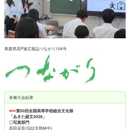
青森県高P連広報誌つながり104号
各種大会結果
第50回全国高等学校総合文化祭
「あきた総文2026」
〇写真部門
髙田花音(G22天間林中)