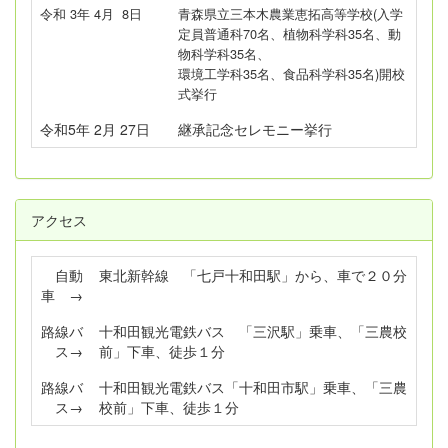
令和 3年 4月 8日
青森県立三本木農業恵拓高等学校(入学
定員普通科70名、植物科学科35名、動
物科学科35名、
環
境工学科35名、食品科学科35名)開校
式挙行
令和5年 2月 27日
継承記念セレモニー挙行
アクセス
自動
東北新幹線 「七戸十和田駅」から、車で２０分
車 →
路線バ
十和田観光電鉄バス 「三沢駅」乗車、「三農校
ス→
前」下車、徒歩１分
路線バ
十和田観光電鉄バス「十和田市駅」乗車、「三農
ス→
校前」下車、徒歩１分