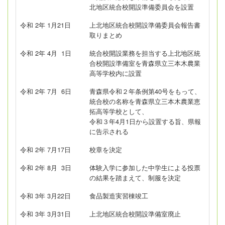
北地区統合校開設準備委員会を設置
令和 2年 1月21日
上北地区統合校開設準備委員会報告書
取りまとめ
令和 2年 4月 1日
統合校開設業務を担当する上北地区統
合校開設準備室を青森県立三本木農業
高等学校内に設置
令和 2年 7月 6日
青森県令和２年条例第40号をもって、
統合校の名称を青森県立三本木農業恵
拓高等学校として、
令和３年4月1日から設置する旨、県報
に告示される
令和 2年 7月17日
校章を決定
令和 2年 8月 3日
体験入学に参加した中学生による投票
の結果を踏まえて、制服を決定
令和 3年 3月22日
食品製造実習棟竣工
令和 3年 3月31日
上北地区統合校開設準備室廃止