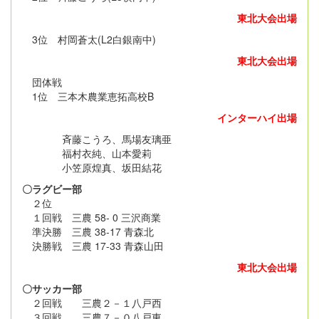
東北大会出場
3位 村岡蒼太(L2白銀南中)
東北大会出場
団体戦
1位 三本木農業恵拓高校B
インターハイ出場
斉藤こうろ、馬場友璃亜
福村衣純、山本愛莉
小笠原煌真、坂田結花
〇ラグビー部
２位
１回戦 三農 58- 0 三沢商業
準決勝 三農 38-17 青森北
決勝戦 三農 17-33 青森山田
東北大会出場
〇サッカー部
２回戦 三農２－１八戸西
３回戦 三農７－０八戸東