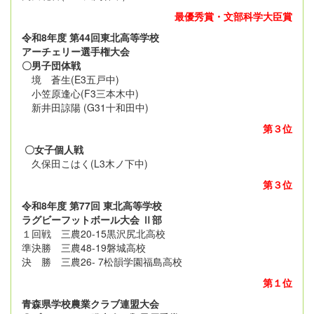
最優秀賞・文部科学大臣賞
令和8年度 第44回東北高等学校
アーチェリー選手権大会
〇男子団体戦
境 蒼生(E3五戸中)
小笠原逢心(F3三本木中)
新井田諒陽 (G31十和田中)
第３位
〇女子個人戦
久保田こはく(L3木ノ下中)
第３位
令和8年度 第77回 東北高等学校
ラグビーフットボール大会 Ⅱ部
１回戦 三農20-15黒沢尻北高校
準決勝 三農48-19磐城高校
決 勝 三農26- 7松韻学園福島高校
第１位
青森県学校農業クラブ連盟大会