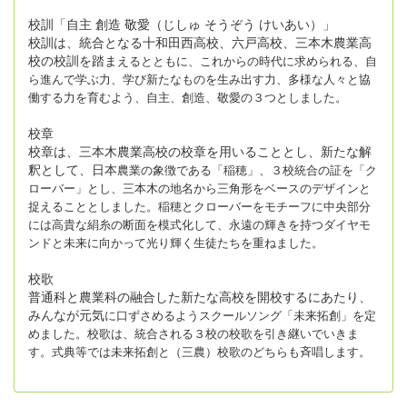
校訓「自主 創造 敬愛（じしゅ そうぞう けいあい）」
校訓は、統合となる十和田西高校、六戸高校、三本木農業高
校の校訓を踏ま
えるとともに、これからの時代に求められる、自
ら進んで学ぶ力、学び新たな
ものを生み出す力、多様な人々と協
働する力を育むよう、自主、創造、敬愛の
３つとしました。
校章
校章は、三本木農業高校の校章を用いることとし、新たな解
釈として、日本
農業の象徴である「稲穂」、３校統合の証を「ク
ローバー」とし、三本木の地
名から三角形をベースのデザインと
捉えることとしました。稲穂とクローバ
ーをモチーフに中央部分
には高貴な絹糸の断面を模式化して、永遠の輝きを
持つダイヤモ
ンドと未来に向かって光り輝く生徒たちを重ねました。
校歌
普通科と農業科の融合した新たな高校を開校するにあたり、
みんなが元気
に口ずさめるようスクールソング「未来拓創」を定
めました。校歌は、統合さ
れる３校の校歌を引き継いでいきま
す。式典等では未来拓創と（三農）校歌の
どちらも斉唱します。