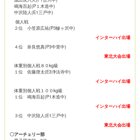
鳴海百起(P１木造中)
中沢陸人(E1三戸中)
個人戦
２位 小笠原広祐(P3鰺ヶ沢中)
インターハイ出場
４位 奈良悠真(P3中里中)
東北大会出場
体重別個人戦８０kg級
１位 佐藤啓太(E3浄法寺中)
インターハイ出場
体重別個人戦１００kg級
１位 鳴海百起(P1木造中)
インターハイ出場
３位 中沢陸人(E1三戸中)
東北大会出場
〇アーチェリー部