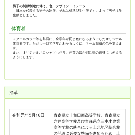
男子の制服制定に伴う、色・デザイン・イメージ
日本を代表する男子の制服、それは標準型学生服です。よって男子は学
生服としました。
体育着
スクールカラー等を基調に、全学年が同じ色になるようにしたオリジナル
体育着です。ただし一目で学年がわかるように、ネーム刺繍の色を変えま
す。
また、オリジナルポロシャツも作り、体育のほか部活動の遠征にも使える
ようにします。.
沿革
令和元年5月16日
青森県立十和田西高等学校、青森県立
六戸高等学校及び青森県立三本木農業
高等学校の統合によ
る上北地区統合校
の開設に必要な準備を進めるため、上