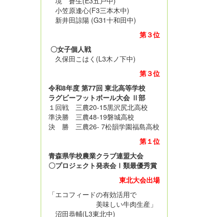
境 蒼生(E3五戸中)
小笠原逢心(F3三本木中)
新井田諒陽 (G31十和田中)
第３位
〇女子個人戦
久保田こはく(L3木ノ下中)
第３位
令和8年度 第77回 東北高等学校
ラグビーフットボール大会 Ⅱ部
１回戦 三農20-15黒沢尻北高校
準決勝 三農48-19磐城高校
決 勝 三農26- 7松韻学園福島高校
第１位
青森県学校農業クラブ連盟大会
〇プロジェクト発表会Ⅰ類最優秀賞
東北大会出場
「エコフィードの有効活用で
美味しい牛肉生産」
沼田恭輔(L3東北中)