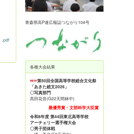
青森県高P連広報誌つながり104号
pdf
各種大会結果
第50回全国高等学校総合文化祭
「あきた総文2026」
〇写真部門
髙田花音(G22天間林中)
最優秀賞・文部科学大臣賞
令和8年度 第44回東北高等学校
アーチェリー選手権大会
〇男子団体戦