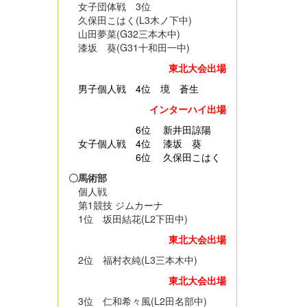
女子団体戦 3位
久保田こはく(L3木ノ下中)
山田夢菜(G32三本木中)
漆坂 葵(G31十和田一中)
東北大会出場
男子個人戦
4位 境 蒼生
インターハイ出場
6位 新井田諒陽
女子個人戦 4位 漆坂 葵
6位 久保田こはく
〇馬術部
個人戦
第1競技 ジムカーナ
1位 坂田結花(L2下田中)
東北大会出場
2位 福村衣純(L3三本木中)
東北大会出場
3位 仁和希々風(L2田名部中)