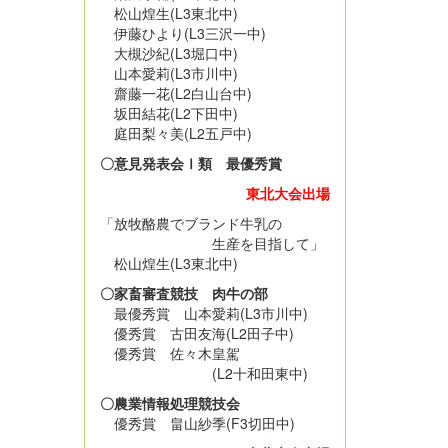
松山煌生(L3東北中)
伊藤ひより(L3三沢一中)
大槻沙紀(L3堀口中)
山本愛莉(L3市川中)
齋藤一花(L2白山台中)
坂田結花(L2下田中)
庭田梨々美(L2五戸中)
〇意見発表会Ⅰ類 最優秀賞
東北大会出場
「放牧酪農でブランド牛乳の
生産を目指して」
松山煌生(L3東北中)
〇家畜審査競技 肉牛の部
最優秀賞 山本愛莉(L3市川中)
優秀賞 古田友海(L2田子中)
優秀賞 佐々木皇駕
(L2十和田東中)
〇農業情報処理競技会
優秀賞 畠山紗季(F3切田中)