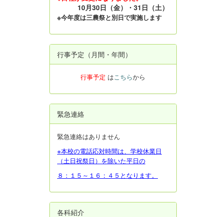
10月30日（金）・31日（土）
※今年度は三農祭と別日で実施します
行事予定（月間・年間）
行事予定
は
こちら
から
緊急連絡
緊急連絡はありません
※本校の電話応対時間は、学校休業日
（土日祝祭日）を除いた平日の
８：１５～１６：４５となります。
各科紹介