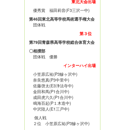
東北大会出場
優秀賞 福田莉音(F3三沢一中)
第46回東北高等学校馬術選手権大会
団体戦
第３位
第79回青森県高等学校総合体育大会
〇相撲部
団体戦 優勝
インターハイ出場
小笠原広祐(P3鰺ヶ沢中)
奈良悠真(P3中里中)
佐藤啓太(E3浄法寺中)
金田和馬(P1合川中)
成田虎六久(P1合川中)
鳴海百起(P１木造中)
中沢陸人(E1三戸中)
個人戦
２位 小笠原広祐(P3鰺ヶ沢中)