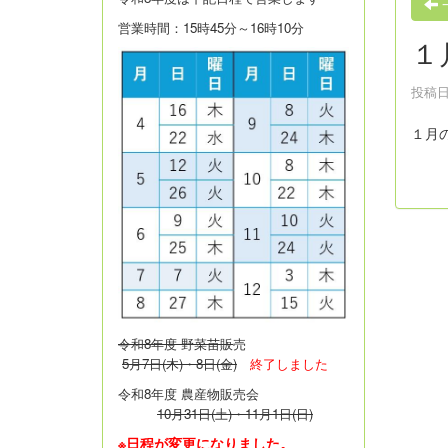
営業時間：15時45分～16時10分
１
投稿日時
１月
令和8年度 野菜苗販
売
5月7日(木)・8日(金)
終了しました
令和8年度 農産物販売会
10月31日(土)・11月1日(日)
※日程が変更になりました。