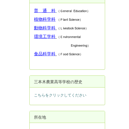
普 通 科
（Ｇeneral Education）
植物科学科
（Ｐlant Science）
動物科学科
（Ｌivestock Science）
環境工学科
（Ｅnvironmental
Engineering）
食品科学科
（Ｆood Science）
三本木農業高等学校の歴史
こちらをクリックしてください
所在地