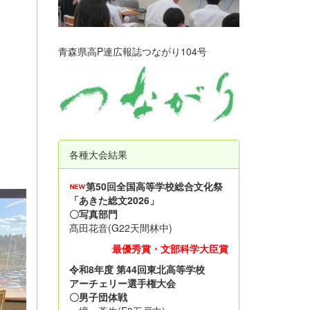
青森県高P連広報誌つながり104号
各種大会結果
第50回全国高等学校総合文化祭
「あきた総文2026」
〇写真部門
髙田花音(G22天間林中)
最優秀賞・文部科学大臣賞
令和8年度 第44回東北高等学校
アーチェリー選手権大会
〇男子団体戦