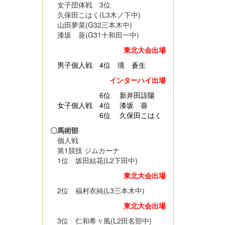
女子団体戦 3位
久保田こはく(L3木ノ下中)
山田夢菜(G32三本木中)
漆坂 葵(G31十和田一中)
東北大会出場
男子個人戦
4位 境 蒼生
インターハイ出場
6位 新井田諒陽
女子個人戦 4位 漆坂 葵
6位 久保田こはく
〇馬術部
個人戦
第1競技 ジムカーナ
1位 坂田結花(L2下田中)
東北大会出場
2位 福村衣純(L3三本木中)
東北大会出場
3位 仁和希々風(L2田名部中)