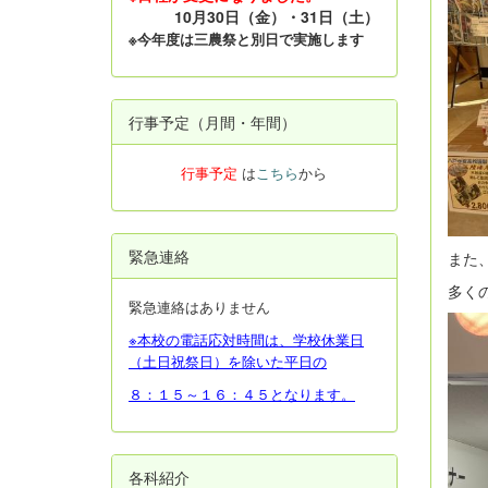
10月30日（金）・31日（土）
※今年度は三農祭と別日で実施します
行事予定（月間・年間）
行事予定
は
こちら
から
緊急連絡
また
多く
緊急連絡はありません
※本校の電話応対時間は、学校休業日
（土日祝祭日）を除いた平日の
８：１５～１６：４５となります。
各科紹介