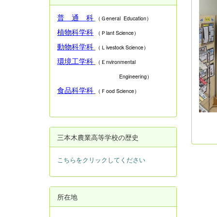
普 通 科
（Ｇeneral Education）
植物科学科
（Ｐlant Science）
動物科学科
（Ｌivestock Science）
環境工学科
（Ｅnvironmental
Engineering）
食品科学科
（Ｆood Science）
三本木農業高等学校の歴史
こちらをクリックしてください
所在地