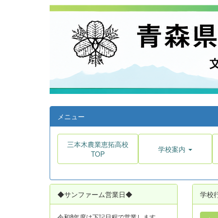
メニュー
三本木農業恵拓高校
学校案内
TOP
◆サンファーム営業日◆
学校
令和8年度は
下記日程で営業します