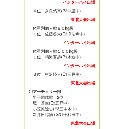
インターハイ出場
４位 奈良悠真(P3中里中)
東北大会出場
体重別個人戦８０kg級
１位 佐藤啓太(E3浄法寺中)
インターハイ出場
体重別個人戦１００kg級
１位 鳴海百起(P1木造中)
インターハイ出場
３位 中沢陸人(E1三戸中)
東北大会出場
〇アーチェリー部
男子団体戦 2位
境 蒼生(E3五戸中)
小笠原逢心(F3三本木中)
新井田諒陽 (G31十和田中)
東北大会出場