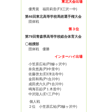
東北大会出場
優秀賞 福田莉音(F3三沢一中)
第46回東北高等学校馬術選手権大会
団体戦
第３位
第79回青森県高等学校総合体育大会
〇相撲部
団体戦 優勝
インターハイ出場
小笠原広祐(P3鰺ヶ沢中)
奈良悠真(P3中里中)
佐藤啓太(E3浄法寺中)
金田和馬(P1合川中)
成田虎六久(P1合川中)
鳴海百起(P１木造中)
中沢陸人(E1三戸中)
個人戦
２位 小笠原広祐(P3鰺ヶ沢中)