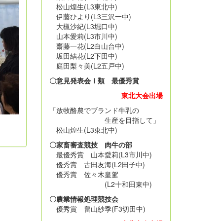
松山煌生(L3東北中)
伊藤ひより(L3三沢一中)
大槻沙紀(L3堀口中)
山本愛莉(L3市川中)
齋藤一花(L2白山台中)
坂田結花(L2下田中)
庭田梨々美(L2五戸中)
〇意見発表会Ⅰ類 最優秀賞
東北大会出場
「放牧酪農でブランド牛乳の
生産を目指して」
松山煌生(L3東北中)
〇家畜審査競技 肉牛の部
最優秀賞 山本愛莉(L3市川中)
優秀賞 古田友海(L2田子中)
優秀賞 佐々木皇駕
(L2十和田東中)
〇農業情報処理競技会
優秀賞 畠山紗季(F3切田中)