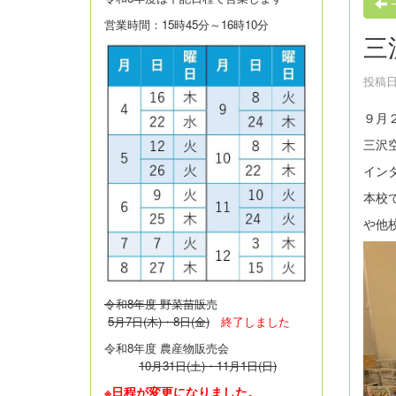
営業時間：15時45分～16時10分
三
投稿日時
９月
三沢
イン
本校
や他
令和8年度 野菜苗販
売
5月7日(木)・8日(金)
終了しました
令和8年度 農産物販売会
10月31日(土)・11月1日(日)
※日程が変更になりました。