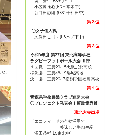
境 蒼生(E3五戸中)
小笠原逢心(F3三本木中)
新井田諒陽 (G31十和田中)
第３位
〇女子個人戦
久保田こはく(L3木ノ下中)
第３位
令和8年度 第77回 東北高等学校
ラグビーフットボール大会 Ⅱ部
１回戦 三農20-15黒沢尻北高校
した。
準決勝 三農48-19磐城高校
決 勝 三農26- 7松韻学園福島高校
第１位
青森県学校農業クラブ連盟大会
〇プロジェクト発表会Ⅰ類最優秀賞
東北大会出場
「エコフィードの有効活用で
美味しい牛肉生産」
沼田恭輔(L3東北中)