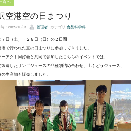
一覧へ
沢空港空の日まつり
 : 2025/10/01
管理者
カテゴリ:
食品科学科
２７日（土）・２８日（日）の２日間
空港で行われた空の日まつりに参加してきました。
ターアクト同好会と共同で参加したこちらのイベントでは、
で製造したリンゴジュースの品種別詰め合わせ、山ぶどうジュース、
校の生産物も販売しました。