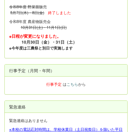
令和8年度 野菜苗販
売
5月7日(木)・8日(金)
終了しました
令和8年度 農産物販売会
10月31日(土)・11月1日(日)
※日程が変更になりました。
10月30日（金）・31日（土）
※今年度は三農祭と別日で実施します
行事予定（月間・年間）
行事予定
は
こちら
から
緊急連絡
緊急連絡はありません
※本校の電話応対時間は、学校休業日（土日祝祭日）を除いた平日