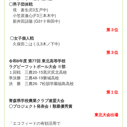
〇男子団体戦
境 蒼生(E3五戸中)
小笠原逢心(F3三本木中)
新井田諒陽 (G31十和田中)
第３位
〇女子個人戦
久保田こはく(L3木ノ下中)
第３位
令和8年度 第77回 東北高等学校
ラグビーフットボール大会 Ⅱ部
１回戦 三農20-15黒沢尻北高校
準決勝 三農48-19磐城高校
決 勝 三農26- 7松韻学園福島高校
第１位
青森県学校農業クラブ連盟大会
〇プロジェクト発表会Ⅰ類最優秀賞
東北大会出場
「エコフィードの有効活用で