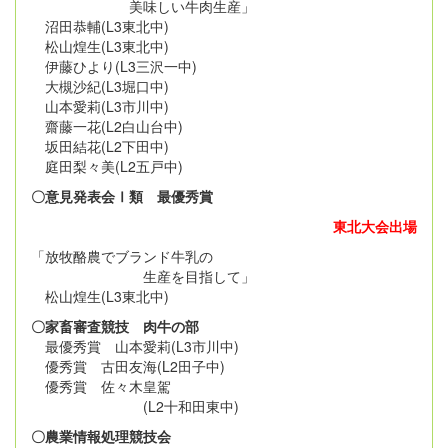
美味しい牛肉生産」
沼田恭輔(L3東北中)
松山煌生(L3東北中)
伊藤ひより(L3三沢一中)
大槻沙紀(L3堀口中)
山本愛莉(L3市川中)
齋藤一花(L2白山台中)
坂田結花(L2下田中)
庭田梨々美(L2五戸中)
〇意見発表会Ⅰ類 最優秀賞
東北大会出場
「放牧酪農でブランド牛乳の
生産を目指して」
松山煌生(L3東北中)
〇家畜審査競技 肉牛の部
最優秀賞 山本愛莉(L3市川中)
優秀賞 古田友海(L2田子中)
優秀賞 佐々木皇駕
(L2十和田東中)
〇農業情報処理競技会