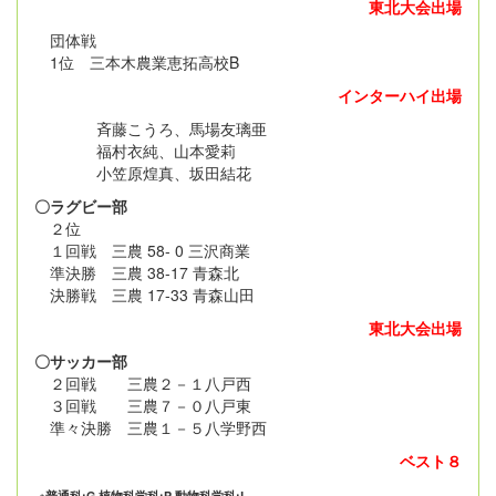
東北大会出場
団体戦
1位 三本木農業恵拓高校B
インターハイ出場
斉藤こうろ、馬場友璃亜
福村衣純、山本愛莉
小笠原煌真、坂田結花
〇ラグビー部
２位
１回戦 三農 58- 0 三沢商業
準決勝 三農 38-17 青森北
決勝戦 三農 17-33 青森山田
東北大会出場
〇サッカー部
２回戦 三農２－１八戸西
３回戦 三農７－０八戸東
準々決勝 三農１－５八学野西
ベスト８
※普通科:G 植物科学科:P 動物科学科:L