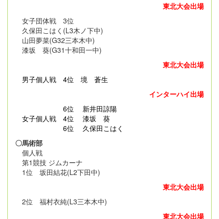
東北大会出場
女子団体戦 3位
久保田こはく(L3木ノ下中)
山田夢菜(G32三本木中)
漆坂 葵(G31十和田一中)
東北大会出場
男子個人戦
4位 境 蒼生
インターハイ出場
6位 新井田諒陽
女子個人戦 4位 漆坂 葵
6位 久保田こはく
〇馬術部
個人戦
第1競技 ジムカーナ
1位 坂田結花(L2下田中)
東北大会出場
2位 福村衣純(L3三本木中)
東北大会出場