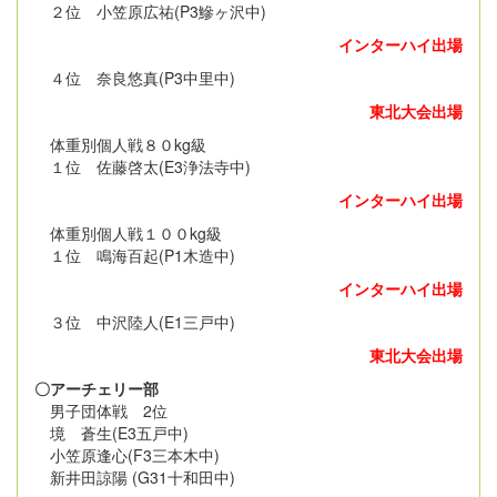
２位 小笠原広祐(P3鰺ヶ沢中)
インターハイ出場
４位 奈良悠真(P3中里中)
東北大会出場
体重別個人戦８０kg級
１位 佐藤啓太(E3浄法寺中)
インターハイ出場
体重別個人戦１００kg級
１位 鳴海百起(P1木造中)
インターハイ出場
３位 中沢陸人(E1三戸中)
東北大会出場
〇アーチェリー部
男子団体戦 2位
境 蒼生(E3五戸中)
小笠原逢心(F3三本木中)
新井田諒陽 (G31十和田中)