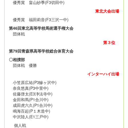
優秀賞 畠山紗季(F3切田中)
東北大会出場
優秀賞 福田莉音(F3三沢一中)
第46回東北高等学校馬術選手権大会
団体戦
第３位
第79回青森県高等学校総合体育大会
〇相撲部
団体戦 優勝
インターハイ出場
小笠原広祐(P3鰺ヶ沢中)
奈良悠真(P3中里中)
佐藤啓太(E3浄法寺中)
金田和馬(P1合川中)
成田虎六久(P1合川中)
鳴海百起(P１木造中)
中沢陸人(E1三戸中)
個人戦