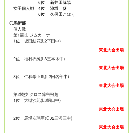
6位 新井田諒陽
女子個人戦 4位 漆坂 葵
6位 久保田こはく
〇馬術部
個人戦
第1競技 ジムカーナ
1位 坂田結花(L2下田中)
東北大会出場
2位 福村衣純(L3三本木中)
東北大会出場
3位 仁和希々風(L2田名部中)
東北大会出場
第2競技 クロス障害飛越
1位 大槻沙紀(L3堀口中)
東北大会出場
2位 馬場友璃亜(G32三沢三中)
東北大会出場