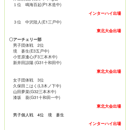
１位 鳴海百起(P1木造中)
インターハイ出場
３位 中沢陸人(E1三戸中)
東北大会出場
〇アーチェリー部
男子団体戦 2位
境 蒼生(E3五戸中)
小笠原逢心(F3三本木中)
新井田諒陽 (G31十和田中)
東北大会出場
女子団体戦 3位
久保田こはく(L3木ノ下中)
山田夢菜(G32三本木中)
漆坂 葵(G31十和田一中)
東北大会出場
男子個人戦
4位 境 蒼生
インターハイ出場