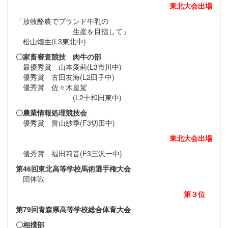
東北大会出場
「放牧酪農でブランド牛乳の
生産を目指して」
松山煌生(L3東北中)
〇家畜審査競技 肉牛の部
最優秀賞 山本愛莉(L3市川中)
優秀賞 古田友海(L2田子中)
優秀賞 佐々木皇駕
(L2十和田東中)
〇農業情報処理競技会
優秀賞 畠山紗季(F3切田中)
東北大会出場
優秀賞 福田莉音(F3三沢一中)
第46回東北高等学校馬術選手権大会
団体戦
第３位
第79回青森県高等学校総合体育大会
〇相撲部