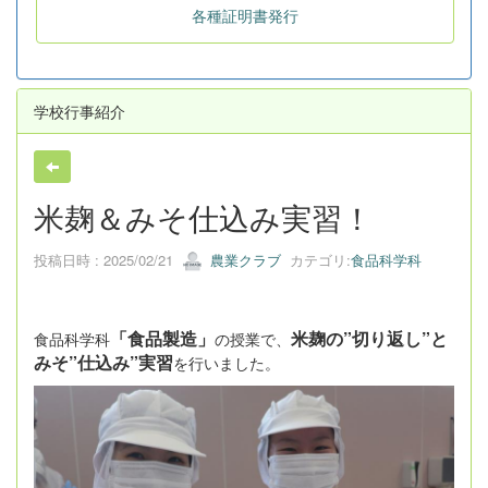
各種証明書発行
学校行事紹介
米麹＆みそ仕込み実習！
投稿日時 : 2025/02/21
農業クラブ
カテゴリ:
食品科学科
「食品製造」
米麹の”切り返し”と
食品科学科
の授業で、
みそ”仕込み”実習
を行いました。