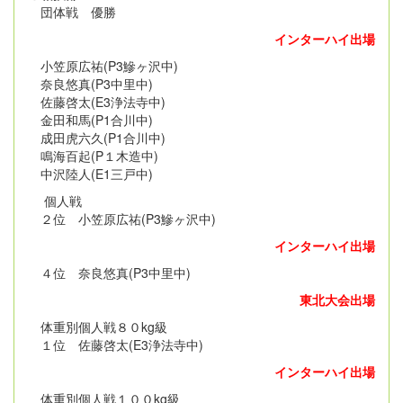
団体戦 優勝
インターハイ出場
小笠原広祐(P3鰺ヶ沢中)
奈良悠真(P3中里中)
佐藤啓太(E3浄法寺中)
金田和馬(P1合川中)
成田虎六久(P1合川中)
鳴海百起(P１木造中)
中沢陸人(E1三戸中)
個人戦
２位 小笠原広祐(P3鰺ヶ沢中)
インターハイ出場
４位 奈良悠真(P3中里中)
東北大会出場
体重別個人戦８０kg級
１位 佐藤啓太(E3浄法寺中)
インターハイ出場
体重別個人戦１００kg級