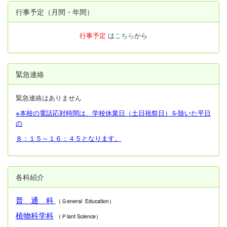
行事予定（月間・年間）
行事予定
は
こちら
から
緊急連絡
緊急連絡はありません
※本校の電話応対時間は、学校休業日（土日祝祭日）を除いた平日
の
８：１５～１６：４５となります。
各科紹介
普 通 科
（Ｇeneral Education）
植物科学科
（Ｐlant Science）