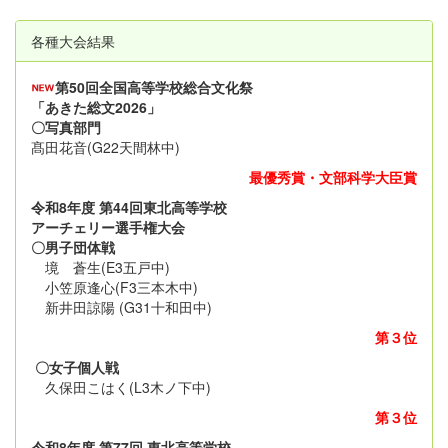
各種大会結果
第50回全国高等学校総合文化祭
「あきた総文2026」
〇写真部門
髙田花音(G22天間林中)
最優秀賞・文部科学大臣賞
令和8年度 第44回東北高等学校
アーチェリー選手権大会
〇男子団体戦
境 蒼生(E3五戸中)
小笠原逢心(F3三本木中)
新井田諒陽 (G31十和田中)
第３位
〇女子個人戦
久保田こはく(L3木ノ下中)
第３位
令和8年度 第77回 東北高等学校