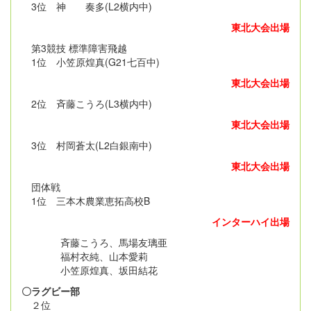
3位 神 奏多(L2横内中)
東北大会出場
第3競技 標準障害飛越
1位 小笠原煌真(G21七百中)
東北大会出場
2位 斉藤こうろ(L3横内中)
東北大会出場
3位 村岡蒼太(L2白銀南中)
東北大会出場
団体戦
1位 三本木農業恵拓高校B
インターハイ出場
斉藤こうろ、馬場友璃亜
福村衣純、山本愛莉
小笠原煌真、坂田結花
〇ラグビー部
２位