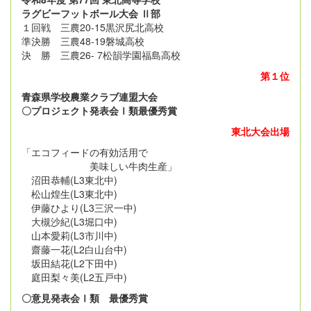
ラグビーフットボール大会 Ⅱ部
１回戦 三農20-15黒沢尻北高校
準決勝 三農48-19磐城高校
決 勝 三農26- 7松韻学園福島高校
第１位
青森県学校農業クラブ連盟大会
〇プロジェクト発表会Ⅰ類最優秀賞
東北大会出場
「エコフィードの有効活用で
美味しい牛肉生産」
沼田恭輔(L3東北中)
松山煌生(L3東北中)
伊藤ひより(L3三沢一中)
大槻沙紀(L3堀口中)
山本愛莉(L3市川中)
齋藤一花(L2白山台中)
坂田結花(L2下田中)
庭田梨々美(L2五戸中)
〇意見発表会Ⅰ類 最優秀賞