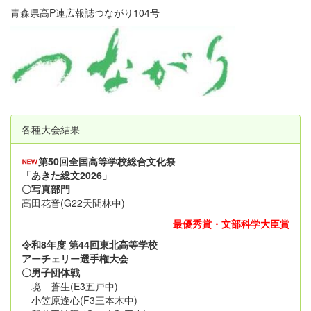
青森県高P連広報誌つながり104号
各種大会結果
第50回全国高等学校総合文化祭
「あきた総文2026」
〇写真部門
髙田花音(G22天間林中)
最優秀賞・文部科学大臣賞
令和8年度 第44回東北高等学校
アーチェリー選手権大会
〇男子団体戦
境 蒼生(E3五戸中)
小笠原逢心(F3三本木中)