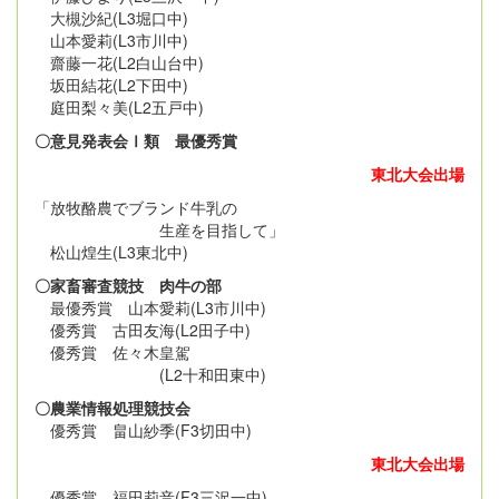
大槻沙紀(L3堀口中)
山本愛莉(L3市川中)
齋藤一花(L2白山台中)
坂田結花(L2下田中)
庭田梨々美(L2五戸中)
〇意見発表会Ⅰ類 最優秀賞
東北大会出場
「放牧酪農でブランド牛乳の
生産を目指して」
松山煌生(L3東北中)
〇家畜審査競技 肉牛の部
最優秀賞 山本愛莉(L3市川中)
優秀賞 古田友海(L2田子中)
優秀賞 佐々木皇駕
(L2十和田東中)
〇農業情報処理競技会
優秀賞 畠山紗季(F3切田中)
東北大会出場
優秀賞 福田莉音(F3三沢一中)