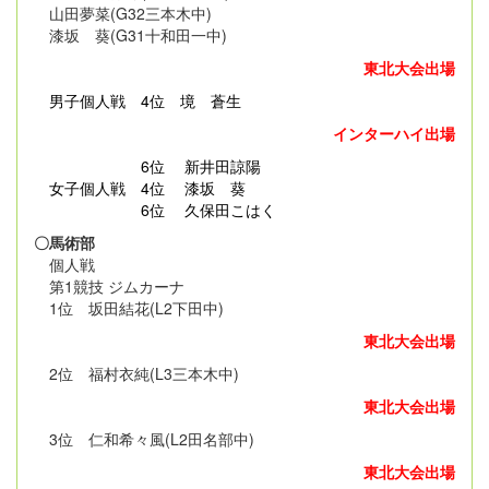
山田夢菜(G32三本木中)
漆坂 葵(G31十和田一中)
東北大会出場
男子個人戦
4位 境 蒼生
インターハイ出場
6位 新井田諒陽
女子個人戦 4位 漆坂 葵
6位 久保田こはく
〇馬術部
個人戦
第1競技 ジムカーナ
1位 坂田結花(L2下田中)
東北大会出場
2位 福村衣純(L3三本木中)
東北大会出場
3位 仁和希々風(L2田名部中)
東北大会出場