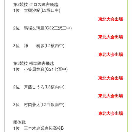
第2競技 クロス障害飛越
1位 大槻沙紀(L3堀口中)
東北大会出場
2位 馬場友璃亜(G32三沢三中)
東北大会出場
3位 神 奏多(L2横内中)
東北大会出場
第3競技 標準障害飛越
1位 小笠原煌真(G21七百中)
東北大会出場
2位 斉藤こうろ(L3横内中)
東北大会出場
3位 村岡蒼太(L2白銀南中)
東北大会出場
団体戦
1位 三本木農業恵拓高校B