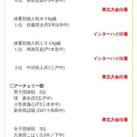
４位 奈良悠真(P3中里中)
東北大会出場
体重別個人戦８０kg級
１位 佐藤啓太(E3浄法寺中)
インターハイ出場
体重別個人戦１００kg級
１位 鳴海百起(P1木造中)
インターハイ出場
３位 中沢陸人(E1三戸中)
東北大会出場
〇アーチェリー部
男子団体戦 2位
境 蒼生(E3五戸中)
小笠原逢心(F3三本木中)
新井田諒陽 (G31十和田中)
東北大会出場
女子団体戦 3位
久保田こはく(L3木ノ下中)