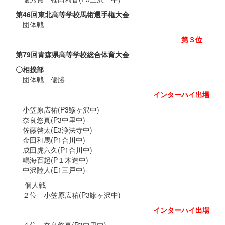
第46回東北高等学校馬術選手権大会
団体戦
第３位
第79回青森県高等学校総合体育大会
〇相撲部
団体戦 優勝
インターハイ出場
小笠原広祐(P3鰺ヶ沢中)
奈良悠真(P3中里中)
佐藤啓太(E3浄法寺中)
金田和馬(P1合川中)
成田虎六久(P1合川中)
鳴海百起(P１木造中)
中沢陸人(E1三戸中)
個人戦
２位 小笠原広祐(P3鰺ヶ沢中)
インターハイ出場