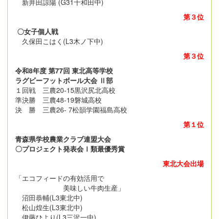
新井田諒陽 (G31十和田中)
第３位
〇女子個人戦
久保田こはく(L3木ノ下中)
第３位
令和8年度 第77回 東北高等学校
ラグビーフットボール大会 Ⅱ部
１回戦 三農20-15黒沢尻北高校
準決勝 三農48-19磐城高校
決 勝 三農26- 7松韻学園福島高校
第１位
青森県学校農業クラブ連盟大会
〇プロジェクト発表会Ⅰ類最優秀賞
東北大会出場
「エコフィードの有効活用で
美味しい牛肉生産」
沼田恭輔(L3東北中)
松山煌生(L3東北中)
伊藤ひより(L3三沢一中)