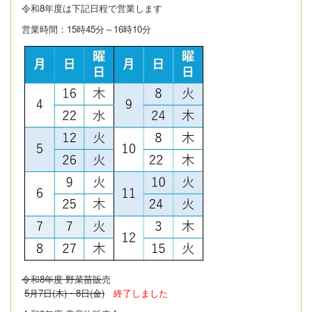
令和8年度は
下記日程で営業します
営業時間：15時45分～16時10分
令和8年度 野菜苗販
売
5月7日(木)・8日(金)
終了しました