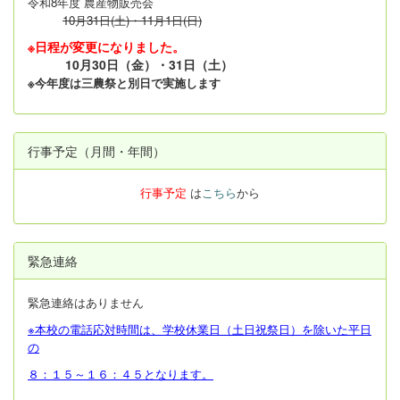
令和8年度 農産物販売会
10月31日(土)・11月1日(日)
※日程が変更になりました。
10月30日（金）・31日（土）
※今年度は三農祭と別日で実施します
行事予定（月間・年間）
行事予定
は
こちら
から
緊急連絡
緊急連絡はありません
※本校の電話応対時間は、学校休業日（土日祝祭日）を除いた平日
の
８：１５～１６：４５となります。