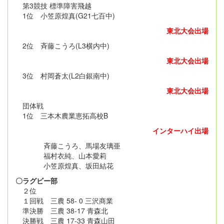
第3競技 標準障害飛越
1位 小笠原煌真(G21七百中)
東北大会出場
2位 斉藤こうろ(L3横内中)
東北大会出場
3位 村岡蒼太(L2白銀南中)
東北大会出場
団体戦
1位 三本木農業恵拓高校B
インターハイ出場
斉藤こうろ、馬場友璃亜
福村衣純、山本愛莉
小笠原煌真、坂田結花
〇ラグビー部
２位
１回戦 三農 58- 0 三沢商業
準決勝 三農 38-17 青森北
決勝戦 三農 17-33 青森山田