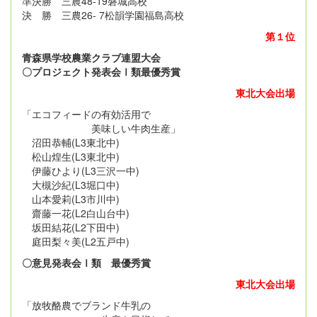
準決勝 三農48-19磐城高校
決 勝 三農26- 7松韻学園福島高校
第１位
青森県学校農業クラブ連盟大会
〇プロジェクト発表会Ⅰ類最優秀賞
東北大会出場
「エコフィードの有効活用で
美味しい牛肉生産」
沼田恭輔(L3東北中)
松山煌生(L3東北中)
伊藤ひより(L3三沢一中)
大槻沙紀(L3堀口中)
山本愛莉(L3市川中)
齋藤一花(L2白山台中)
坂田結花(L2下田中)
庭田梨々美(L2五戸中)
〇意見発表会Ⅰ類 最優秀賞
東北大会出場
「放牧酪農でブランド牛乳の