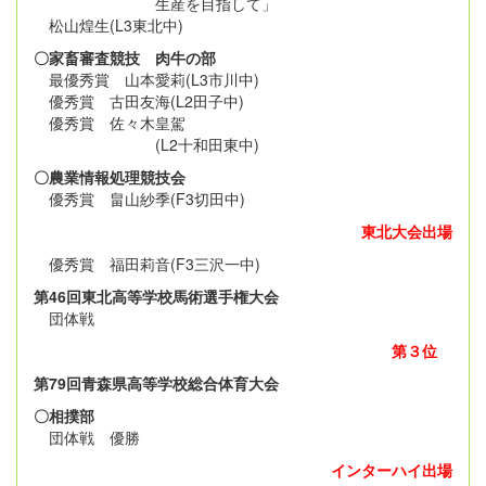
生産を目指して」
松山煌生(L3東北中)
〇家畜審査競技 肉牛の部
最優秀賞 山本愛莉(L3市川中)
優秀賞 古田友海(L2田子中)
優秀賞 佐々木皇駕
(L2十和田東中)
〇農業情報処理競技会
優秀賞 畠山紗季(F3切田中)
東北大会出場
優秀賞 福田莉音(F3三沢一中)
第46回東北高等学校馬術選手権大会
団体戦
第３位
第79回青森県高等学校総合体育大会
〇相撲部
団体戦 優勝
インターハイ出場