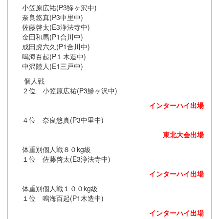
小笠原広祐(P3鰺ヶ沢中)
奈良悠真(P3中里中)
佐藤啓太(E3浄法寺中)
金田和馬(P1合川中)
成田虎六久(P1合川中)
鳴海百起(P１木造中)
中沢陸人(E1三戸中)
個人戦
２位 小笠原広祐(P3鰺ヶ沢中)
インターハイ出場
４位 奈良悠真(P3中里中)
東北大会出場
体重別個人戦８０kg級
１位 佐藤啓太(E3浄法寺中)
インターハイ出場
体重別個人戦１００kg級
１位 鳴海百起(P1木造中)
インターハイ出場