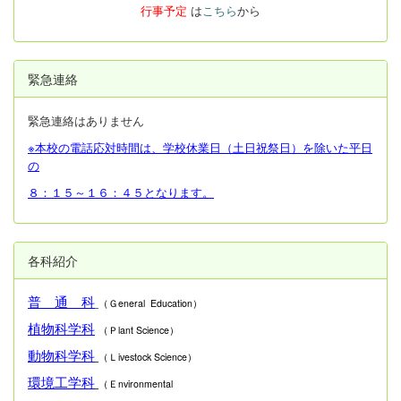
行事予定
は
こちら
から
緊急連絡
緊急連絡はありません
※本校の電話応対時間は、学校休業日（土日祝祭日）を除いた平日
の
８：１５～１６：４５となります。
各科紹介
普 通 科
（Ｇeneral Education）
植物科学科
（Ｐlant Science）
動物科学科
（Ｌivestock Science）
環境工学科
（Ｅnvironmental