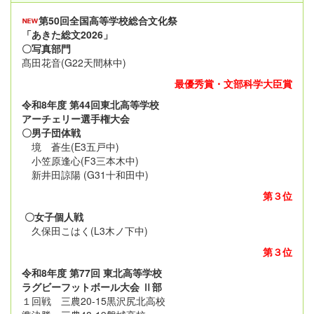
第50回全国高等学校総合文化祭
「あきた総文2026」
〇写真部門
髙田花音(G22天間林中)
最優秀賞・文部科学大臣賞
令和8年度 第44回東北高等学校
アーチェリー選手権大会
〇男子団体戦
境 蒼生(E3五戸中)
小笠原逢心(F3三本木中)
新井田諒陽 (G31十和田中)
第３位
〇女子個人戦
久保田こはく(L3木ノ下中)
第３位
令和8年度 第77回 東北高等学校
ラグビーフットボール大会 Ⅱ部
１回戦 三農20-15黒沢尻北高校