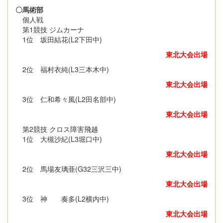
〇馬術部
個人戦
第1競技 ジムカーナ
1位 坂田結花(L2下田中)
東北大会出場
2位 福村衣純(L3三本木中)
東北大会出場
3位 仁和希々風(L2田名部中)
東北大会出場
第2競技 クロス障害飛越
1位 大槻沙紀(L3堀口中)
東北大会出場
2位 馬場友璃亜(G32三沢三中)
東北大会出場
3位 神 奏多(L2横内中)
東北大会出場