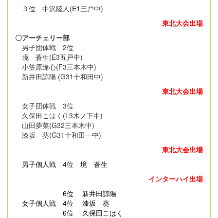
３位 中沢陸人(E1三戸中)
東北大会出場
〇アーチェリー部
男子団体戦 2位
境 蒼生(E3五戸中)
小笠原逢心(F3三本木中)
新井田諒陽 (G31十和田中)
東北大会出場
女子団体戦 3位
久保田こはく(L3木ノ下中)
山田夢菜(G32三本木中)
漆坂 葵(G31十和田一中)
東北大会出場
男子個人戦
4位 境 蒼生
インターハイ出場
6位 新井田諒陽
女子個人戦 4位 漆坂 葵
6位 久保田こはく