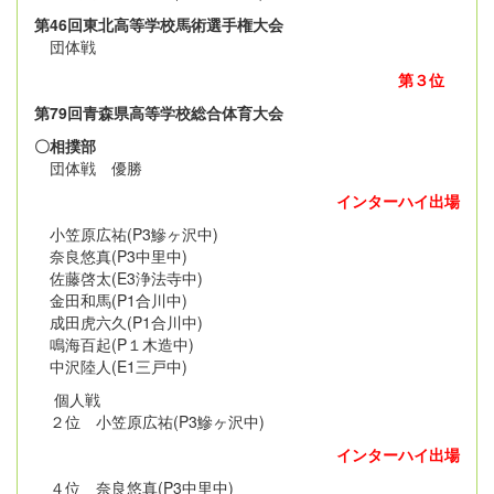
第46回東北高等学校馬術選手権大会
団体戦
第３位
第79回青森県高等学校総合体育大会
〇相撲部
団体戦 優勝
インターハイ出場
小笠原広祐(P3鰺ヶ沢中)
奈良悠真(P3中里中)
佐藤啓太(E3浄法寺中)
金田和馬(P1合川中)
成田虎六久(P1合川中)
鳴海百起(P１木造中)
中沢陸人(E1三戸中)
個人戦
２位 小笠原広祐(P3鰺ヶ沢中)
インターハイ出場
４位 奈良悠真(P3中里中)