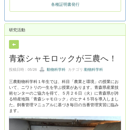
各種証明書発行
研究活動
青森シャモロックが三農へ！
投稿日時 : 05/26
動物科学科
カテゴリ:
動物科学科
三農動物科学科１年生では、科目「農業と環境」の授業にお
いて、ニワトリの一生を学ぶ授業があります。青森県産業技
術センターのご協力を得て、５月２６日（火）に青森県が誇
る特産地鶏「青森シャモロック」のヒナ４５羽を導入しまし
た。飼養管理マニュアルに基づき毎日の当番管理実習に臨み
ます。