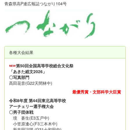
青森県高P連広報誌つながり104号
各種大会結果
第50回全国高等学校総合文化祭
「あきた総文2026」
〇写真部門
髙田花音(G22天間林中)
最優秀賞・文部科学大臣賞
令和8年度 第44回東北高等学校
アーチェリー選手権大会
〇男子団体戦
境 蒼生(E3五戸中)
小笠原逢心(F3三本木中)
新井田諒陽 (G31十和田中)