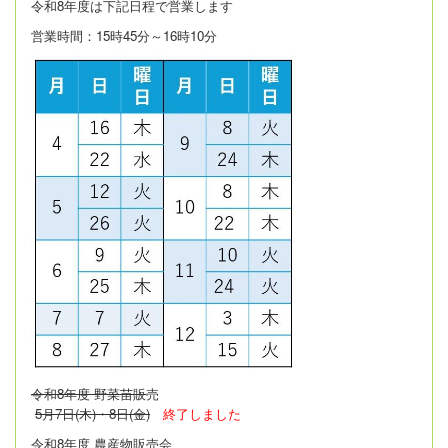
令和8年度は
下記日程で営業します
営業時間：15時45分～16時10分
令和8年度 野菜苗販
売
5月7日(木)・8日(金)
終了しました
令和8年度 農産物販売会