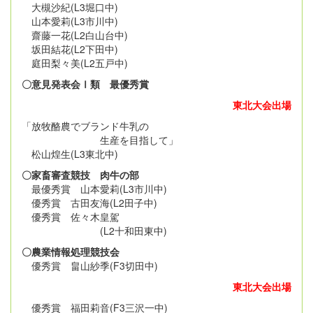
大槻沙紀(L3堀口中)
山本愛莉(L3市川中)
齋藤一花(L2白山台中)
坂田結花(L2下田中)
庭田梨々美(L2五戸中)
〇意見発表会Ⅰ類 最優秀賞
東北大会出場
「放牧酪農でブランド牛乳の
生産を目指して」
松山煌生(L3東北中)
〇家畜審査競技 肉牛の部
最優秀賞 山本愛莉(L3市川中)
優秀賞 古田友海(L2田子中)
優秀賞 佐々木皇駕
(L2十和田東中)
〇農業情報処理競技会
優秀賞 畠山紗季(F3切田中)
東北大会出場
優秀賞 福田莉音(F3三沢一中)