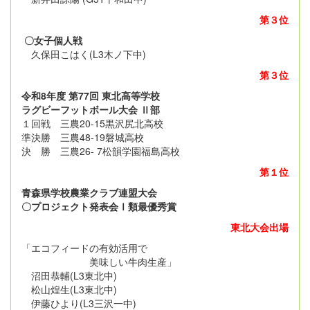
第３位
〇女子個人戦
久保田こはく(L3木ノ下中)
第３位
令和8年度 第77回 東北高等学校
ラグビーフットボール大会 Ⅱ部
１回戦 三農20-15黒沢尻北高校
準決勝 三農48-19磐城高校
決 勝 三農26- 7松韻学園福島高校
第１位
青森県学校農業クラブ連盟大会
〇プロジェクト発表会Ⅰ類最優秀賞
東北大会出場
「エコフィードの有効活用で
美味しい牛肉生産」
沼田恭輔(L3東北中)
松山煌生(L3東北中)
伊藤ひより(L3三沢一中)