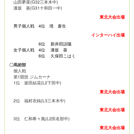
山田夢菜(G32三本木中)
漆坂 葵(G31十和田一中)
東北大会出場
男子個人戦
4位 境 蒼生
インターハイ出場
6位 新井田諒陽
女子個人戦 4位 漆坂 葵
6位 久保田こはく
〇馬術部
個人戦
第1競技 ジムカーナ
1位 坂田結花(L2下田中)
東北大会出場
2位 福村衣純(L3三本木中)
東北大会出場
3位 仁和希々風(L2田名部中)
東北大会出場