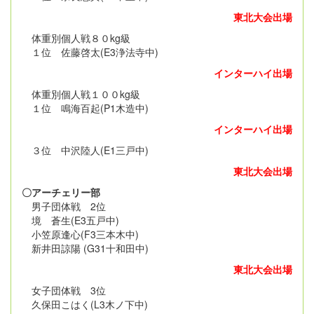
東北大会出場
体重別個人戦８０kg級
１位 佐藤啓太(E3浄法寺中)
インターハイ出場
体重別個人戦１００kg級
１位 鳴海百起(P1木造中)
インターハイ出場
３位 中沢陸人(E1三戸中)
東北大会出場
〇アーチェリー部
男子団体戦 2位
境 蒼生(E3五戸中)
小笠原逢心(F3三本木中)
新井田諒陽 (G31十和田中)
東北大会出場
女子団体戦 3位
久保田こはく(L3木ノ下中)