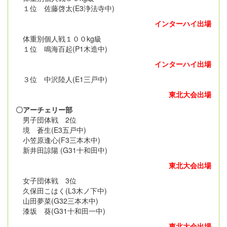
１位 佐藤啓太(E3浄法寺中)
インターハイ出場
体重別個人戦１００kg級
１位 鳴海百起(P1木造中)
インターハイ出場
３位 中沢陸人(E1三戸中)
東北大会出場
〇アーチェリー部
男子団体戦 2位
境 蒼生(E3五戸中)
小笠原逢心(F3三本木中)
新井田諒陽 (G31十和田中)
東北大会出場
女子団体戦 3位
久保田こはく(L3木ノ下中)
山田夢菜(G32三本木中)
漆坂 葵(G31十和田一中)
東北大会出場