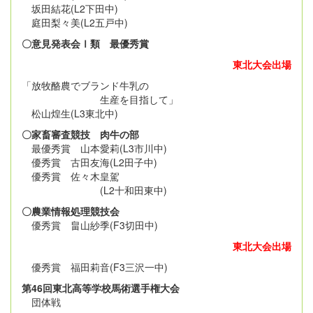
坂田結花(L2下田中)
庭田梨々美(L2五戸中)
〇意見発表会Ⅰ類 最優秀賞
東北大会出場
「放牧酪農でブランド牛乳の
生産を目指して」
松山煌生(L3東北中)
〇家畜審査競技 肉牛の部
最優秀賞 山本愛莉(L3市川中)
優秀賞 古田友海(L2田子中)
優秀賞 佐々木皇駕
(L2十和田東中)
〇農業情報処理競技会
優秀賞 畠山紗季(F3切田中)
東北大会出場
優秀賞 福田莉音(F3三沢一中)
第46回東北高等学校馬術選手権大会
団体戦