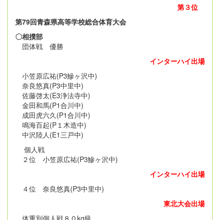
第３位
第79回青森県高等学校総合体育大会
〇相撲部
団体戦 優勝
インターハイ出場
小笠原広祐(P3鰺ヶ沢中)
奈良悠真(P3中里中)
佐藤啓太(E3浄法寺中)
金田和馬(P1合川中)
成田虎六久(P1合川中)
鳴海百起(P１木造中)
中沢陸人(E1三戸中)
個人戦
２位 小笠原広祐(P3鰺ヶ沢中)
インターハイ出場
４位 奈良悠真(P3中里中)
東北大会出場
体重別個人戦８０kg級