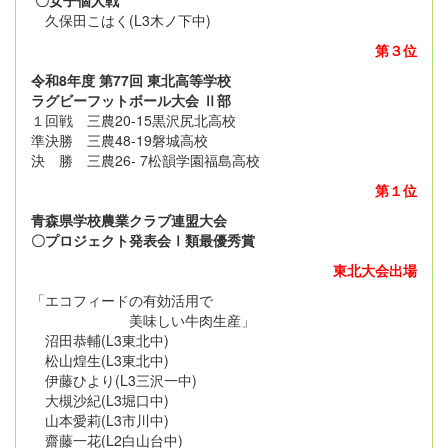
久保田こはく(L3木ノ下中)
第３位
令和8年度 第77回 東北高等学校
ラグビーフットボール大会 Ⅱ部
１回戦 三農20-15黒沢尻北高校
準決勝 三農48-19磐城高校
決 勝 三農26- 7松韻学園福島高校
第１位
青森県学校農業クラブ連盟大会
〇プロジェクト発表会Ⅰ類最優秀賞
東北大会出場
「エコフィードの有効活用で
美味しい牛肉生産」
沼田恭輔(L3東北中)
松山煌生(L3東北中)
伊藤ひより(L3三沢一中)
大槻沙紀(L3堀口中)
山本愛莉(L3市川中)
齋藤一花(L2白山台中)