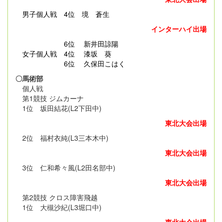
男子個人戦
4位 境 蒼生
インターハイ出場
6位 新井田諒陽
女子個人戦 4位 漆坂 葵
6位 久保田こはく
〇馬術部
個人戦
第1競技 ジムカーナ
1位 坂田結花(L2下田中)
東北大会出場
2位 福村衣純(L3三本木中)
東北大会出場
3位 仁和希々風(L2田名部中)
東北大会出場
第2競技 クロス障害飛越
1位 大槻沙紀(L3堀口中)
東北大会出場