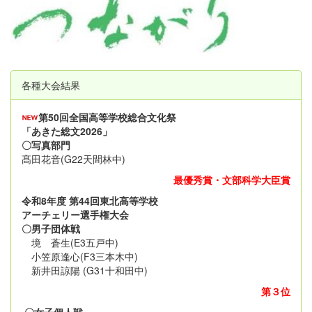
各種大会結果
第50回全国高等学校総合文化祭
「あきた総文2026」
〇写真部門
髙田花音(G22天間林中)
最優秀賞・文部科学大臣賞
令和8年度 第44回東北高等学校
アーチェリー選手権大会
〇男子団体戦
境 蒼生(E3五戸中)
小笠原逢心(F3三本木中)
新井田諒陽 (G31十和田中)
第３位
〇女子個人戦