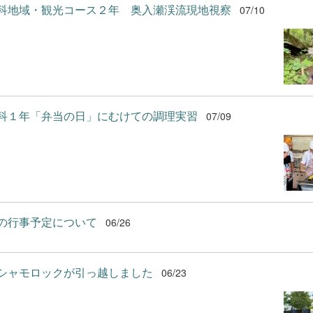
科地域・観光コース２年 奥入瀬渓流現地視察
07/10
科１年「弁当の日」にむけての調理実習
07/09
の行事予定について
06/26
シャモロックが引っ越しました
06/23