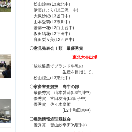
松山煌生(L3東北中)
伊藤ひより(L3三沢一中)
大槻沙紀(L3堀口中)
山本愛莉(L3市川中)
齋藤一花(L2白山台中)
坂田結花(L2下田中)
庭田梨々美(L2五戸中)
〇意見発表会Ⅰ類 最優秀賞
東北大会出場
「放牧酪農でブランド牛乳の
生産を目指して」
松山煌生(L3東北中)
〇家畜審査競技 肉牛の部
最優秀賞 山本愛莉(L3市川中)
優秀賞 古田友海(L2田子中)
優秀賞 佐々木皇駕
(L2十和田東中)
〇農業情報処理競技会
優秀賞 畠山紗季(F3切田中)