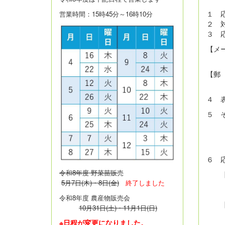
１ 
営業時間：15時45分～16時10分
２ 
３ 
【メ
記入
【郵
の添
４ 
５ 
もあ
際、
は
６ 
令和8年度 野菜苗販
売
【メ
5月7日(木)・8日(金)
終了しました
令和8年度 農産物販売会
【郵
10月31日(土)・11月1日(日)
〒0
※日程が変更になりました。