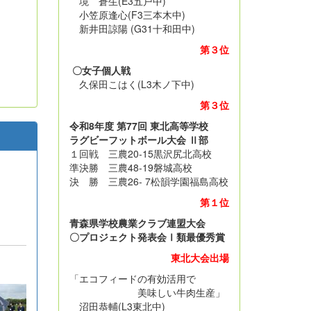
境 蒼生(E3五戸中)
小笠原逢心(F3三本木中)
新井田諒陽 (G31十和田中)
第３位
〇女子個人戦
久保田こはく(L3木ノ下中)
第３位
令和8年度 第77回 東北高等学校
ラグビーフットボール大会 Ⅱ部
１回戦 三農20-15黒沢尻北高校
準決勝 三農48-19磐城高校
決 勝 三農26- 7松韻学園福島高校
第１位
青森県学校農業クラブ連盟大会
〇プロジェクト発表会Ⅰ類最優秀賞
東北大会出場
「エコフィードの有効活用で
美味しい牛肉生産」
沼田恭輔(L3東北中)