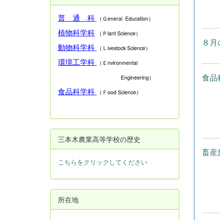
普 通 科
（Ｇeneral Education）
植物科学科
（Ｐlant Science）
８月
動物科学科
（Ｌivestock Science）
環境工学科
（Ｅnvironmental
食品
Engineering）
食品科学科
（Ｆood Science）
三本木農業高等学校の歴史
畜産
こちらをクリックしてください
所在地