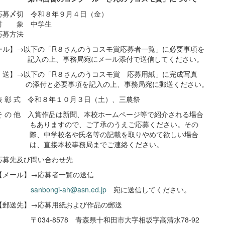
応募〆切 令和８年９月４日（金）
対 象 中学生
応募方法
ール】→以下の「R８さんのうコスモ賞応募者一覧」に必要事項を
の上、事務局宛にメール添付で送信してください。
 送】→以下の「R８さんのうコスモ賞 応募用紙」に完成写真
付と必要事項を記入の上、事務局宛に郵送ください。
表 彰 式 令和８年１０月３日（土）、三農祭
そ の 他 入賞作品は新聞、本校ホームページ等で紹介される場合
りますので、ご了承のうえご応募ください。その
中学校名や氏名等の記載を取りやめて欲しい場合
、直接本校事務局までご連絡ください。
応募先及び問い合わせ先
ール】→応募者一覧の送信
sanbongi-ah@asn.ed.jp
宛に送信してください。
送先】→応募用紙および作品の郵送
34-8578 青森県十和田市大字相坂字高清水78-92