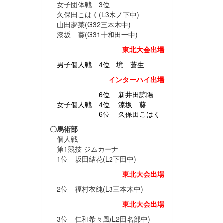
女子団体戦 3位
久保田こはく(L3木ノ下中)
山田夢菜(G32三本木中)
漆坂 葵(G31十和田一中)
東北大会出場
男子個人戦
4位 境 蒼生
インターハイ出場
6位 新井田諒陽
女子個人戦 4位 漆坂 葵
6位 久保田こはく
〇馬術部
個人戦
第1競技 ジムカーナ
1位 坂田結花(L2下田中)
東北大会出場
2位 福村衣純(L3三本木中)
東北大会出場
3位 仁和希々風(L2田名部中)