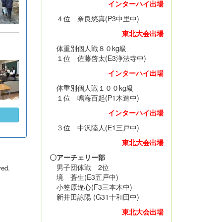
インターハイ出場
４位 奈良悠真(P3中里中)
東北大会出場
体重別個人戦８０kg級
１位 佐藤啓太(E3浄法寺中)
インターハイ出場
体重別個人戦１００kg級
１位 鳴海百起(P1木造中)
インターハイ出場
３位 中沢陸人(E1三戸中)
東北大会出場
〇アーチェリー部
男子団体戦 2位
ved.
境 蒼生(E3五戸中)
小笠原逢心(F3三本木中)
新井田諒陽 (G31十和田中)
東北大会出場