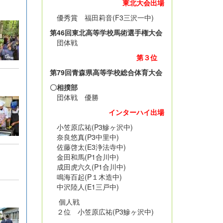
東北大会出場
優秀賞 福田莉音(F3三沢一中)
第46回東北高等学校馬術選手権大会
団体戦
第３位
第79回青森県高等学校総合体育大会
〇相撲部
団体戦 優勝
インターハイ出場
小笠原広祐(P3鰺ヶ沢中)
奈良悠真(P3中里中)
佐藤啓太(E3浄法寺中)
金田和馬(P1合川中)
成田虎六久(P1合川中)
鳴海百起(P１木造中)
中沢陸人(E1三戸中)
個人戦
２位 小笠原広祐(P3鰺ヶ沢中)