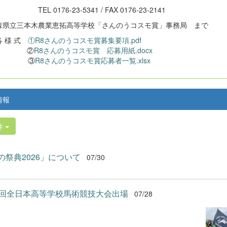
 0176-23-5341 / FAX 0176-23-2141
県立三本木農業恵拓高等学校「さんのうコスモ賞」事務局 まで
各 様 式
①R8さんのうコスモ賞募集要項.pdf
②
R8さんのうコスモ賞 応募用紙.docx
③
R8さんのうコスモ賞応募者一覧.xlsx
情報
件
の祭典2026」について
07/30
0回全日本高等学校馬術競技大会出場
07/28