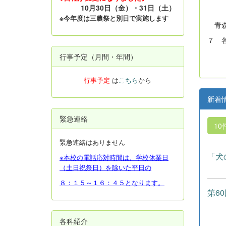
10月30日（金）・31日（土）
TEL
※今年度は三農祭と別日で実施します
青森
７ 
行事予定（月間・年間）
行事予定
は
こちら
から
新着
緊急連絡
10
緊急連絡はありません
「犬
※本校の電話応対時間は、学校休業日
（土日祝祭日）を除いた平日の
８：１５～１６：４５となります。
第6
各科紹介