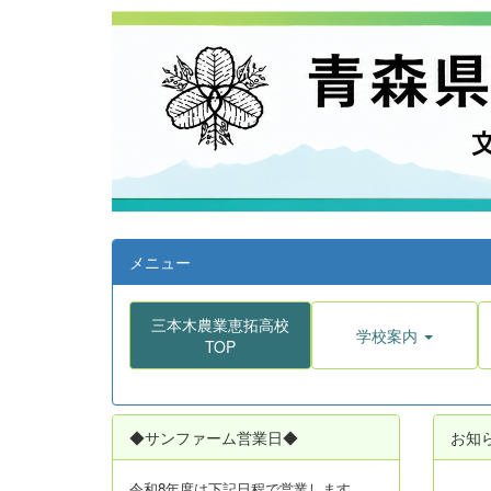
メニュー
三本木農業恵拓高校
学校案内
TOP
◆サンファーム営業日◆
お知
令和8年度は
下記日程で営業します