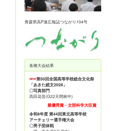
青森県高P連広報誌つながり104号
各種大会結果
第50回全国高等学校総合文化祭
「あきた総文2026」
〇写真部門
髙田花音(G22天間林中)
最優秀賞・文部科学大臣賞
令和8年度 第44回東北高等学校
アーチェリー選手権大会
〇男子団体戦