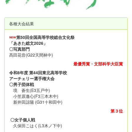
各種大会結果
第50回全国高等学校総合文化祭
「あきた総文2026」
〇写真部門
髙田花音(G22天間林中)
最優秀賞・文部科学大臣賞
令和8年度 第44回東北高等学校
アーチェリー選手権大会
〇男子団体戦
境 蒼生(E3五戸中)
小笠原逢心(F3三本木中)
新井田諒陽 (G31十和田中)
第３位
〇女子個人戦
久保田こはく(L3木ノ下中)