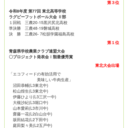
第３位
令和8年度 第77回 東北高等学校
ラグビーフットボール大会 Ⅱ部
１回戦 三農20-15黒沢尻北高校
準決勝 三農48-19磐城高校
決 勝 三農26- 7松韻学園福島高校
第１位
青森県学校農業クラブ連盟大会
〇プロジェクト発表会Ⅰ類最優秀賞
東北大会出場
「エコフィードの有効活用で
美味しい牛肉生産」
沼田恭輔(L3東北中)
松山煌生(L3東北中)
伊藤ひより(L3三沢一中)
大槻沙紀(L3堀口中)
山本愛莉(L3市川中)
齋藤一花(L2白山台中)
坂田結花(L2下田中)
庭田梨々美(L2五戸中)