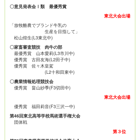
〇意見発表会Ⅰ類 最優秀賞
東北大会出場
「放牧酪農でブランド牛乳の
生産を目指して」
松山煌生(L3東北中)
〇家畜審査競技 肉牛の部
最優秀賞 山本愛莉(L3市川中)
優秀賞 古田友海(L2田子中)
優秀賞 佐々木皇駕
(L2十和田東中)
〇農業情報処理競技会
優秀賞 畠山紗季(F3切田中)
東北大会出場
優秀賞 福田莉音(F3三沢一中)
第46回東北高等学校馬術選手権大会
団体戦
第３位