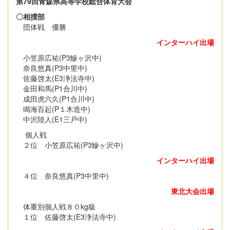
第79回青森県高等学校総合体育大会
〇相撲部
団体戦 優勝
インターハイ出場
小笠原広祐(P3鰺ヶ沢中)
奈良悠真(P3中里中)
佐藤啓太(E3浄法寺中)
金田和馬(P1合川中)
成田虎六久(P1合川中)
鳴海百起(P１木造中)
中沢陸人(E1三戸中)
個人戦
２位 小笠原広祐(P3鰺ヶ沢中)
インターハイ出場
４位 奈良悠真(P3中里中)
東北大会出場
体重別個人戦８０kg級
１位 佐藤啓太(E3浄法寺中)