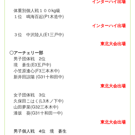
インターハイ出場
体重別個人戦１００kg級
１位 鳴海百起(P1木造中)
インターハイ出場
３位 中沢陸人(E1三戸中)
東北大会出場
〇アーチェリー部
男子団体戦 2位
境 蒼生(E3五戸中)
小笠原逢心(F3三本木中)
新井田諒陽 (G31十和田中)
東北大会出場
女子団体戦 3位
久保田こはく(L3木ノ下中)
山田夢菜(G32三本木中)
漆坂 葵(G31十和田一中)
東北大会出場
男子個人戦
4位 境 蒼生