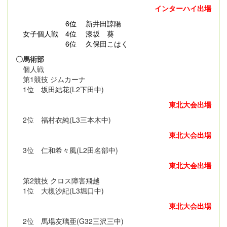
インターハイ出場
6位 新井田諒陽
女子個人戦 4位 漆坂 葵
6位 久保田こはく
〇馬術部
個人戦
第1競技 ジムカーナ
1位 坂田結花(L2下田中)
東北大会出場
2位 福村衣純(L3三本木中)
東北大会出場
3位 仁和希々風(L2田名部中)
東北大会出場
第2競技 クロス障害飛越
1位 大槻沙紀(L3堀口中)
東北大会出場
2位 馬場友璃亜(G32三沢三中)