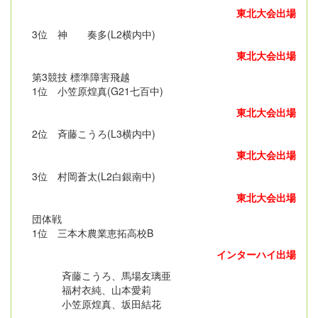
東北大会出場
3位 神 奏多(L2横内中)
東北大会出場
第3競技 標準障害飛越
1位 小笠原煌真(G21七百中)
東北大会出場
2位 斉藤こうろ(L3横内中)
東北大会出場
3位 村岡蒼太(L2白銀南中)
東北大会出場
団体戦
1位 三本木農業恵拓高校B
インターハイ出場
斉藤こうろ、馬場友璃亜
福村衣純、山本愛莉
小笠原煌真、坂田結花