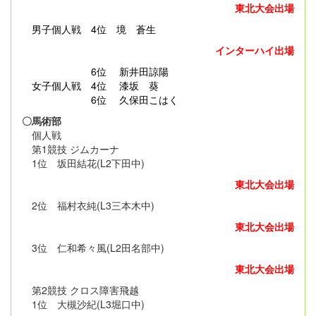
東北大会出場
男子個人戦
4位 境 蒼生
インターハイ出場
6位 新井田諒陽
女子個人戦 4位 漆坂 葵
6位 久保田こはく
〇馬術部
個人戦
第1競技 ジムカーナ
1位 坂田結花(L2下田中)
東北大会出場
2位 福村衣純(L3三本木中)
東北大会出場
3位 仁和希々風(L2田名部中)
東北大会出場
第2競技 クロス障害飛越
1位 大槻沙紀(L3堀口中)