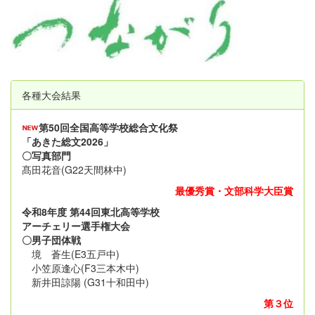
各種大会結果
第50回全国高等学校総合文化祭
「あきた総文2026」
〇写真部門
髙田花音(G22天間林中)
最優秀賞・文部科学大臣賞
令和8年度 第44回東北高等学校
アーチェリー選手権大会
〇男子団体戦
境 蒼生(E3五戸中)
小笠原逢心(F3三本木中)
新井田諒陽 (G31十和田中)
第３位