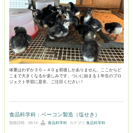
体重はわずか３０～４０ｇ前後しかありません。ここからど
こまで大きくなるか楽しみです。ついに始まる１年生のプロ
ジェクト学習に是非、ご注目ください！
食品科学科：ベーコン製造（塩せき）
投稿日時 : 05/14
食品科学科
カテゴリ:
食品科学科