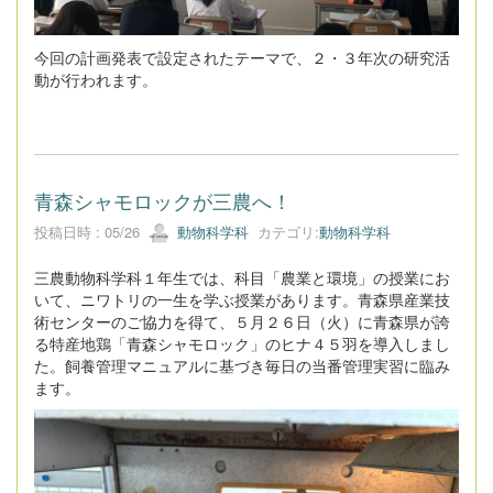
今回の計画発表で設定されたテーマで、２・３年次の研究活
動が行われます。
青森シャモロックが三農へ！
投稿日時 : 05/26
動物科学科
カテゴリ:
動物科学科
三農動物科学科１年生では、科目「農業と環境」の授業にお
いて、ニワトリの一生を学ぶ授業があります。青森県産業技
術センターのご協力を得て、５月２６日（火）に青森県が誇
る特産地鶏「青森シャモロック」のヒナ４５羽を導入しまし
た。飼養管理マニュアルに基づき毎日の当番管理実習に臨み
ます。