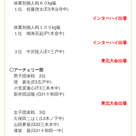
体重別個人戦８０kg級
１位 佐藤啓太(E3浄法寺中)
インターハイ出場
体重別個人戦１００kg級
１位 鳴海百起(P1木造中)
インターハイ出場
３位 中沢陸人(E1三戸中)
東北大会出場
〇アーチェリー部
男子団体戦 2位
境 蒼生(E3五戸中)
小笠原逢心(F3三本木中)
新井田諒陽 (G31十和田中)
東北大会出場
女子団体戦 3位
久保田こはく(L3木ノ下中)
山田夢菜(G32三本木中)
漆坂 葵(G31十和田一中)