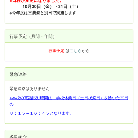
※日程が変更になりました。
10月30日（金）・31日（土）
※今年度は三農祭と別日で実施します
行事予定（月間・年間）
行事予定
は
こちら
から
緊急連絡
緊急連絡はありません
※本校の電話応対時間は、学校休業日（土日祝祭日）を除いた平日
の
８：１５～１６：４５となります。
各科紹介