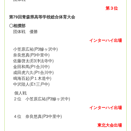
第３位
第79回青森県高等学校総合体育大会
〇相撲部
団体戦 優勝
インターハイ出場
小笠原広祐(P3鰺ヶ沢中)
奈良悠真(P3中里中)
佐藤啓太(E3浄法寺中)
金田和馬(P1合川中)
成田虎六久(P1合川中)
鳴海百起(P１木造中)
中沢陸人(E1三戸中)
個人戦
２位 小笠原広祐(P3鰺ヶ沢中)
インターハイ出場
４位 奈良悠真(P3中里中)
東北大会出場