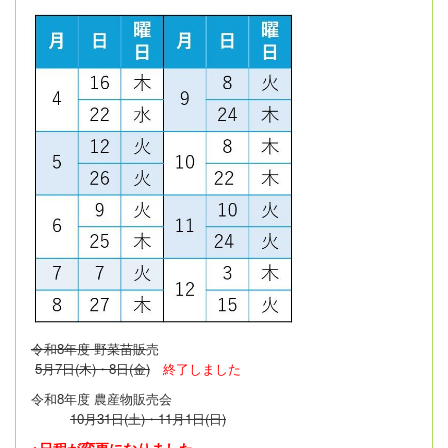
令和8年度 野菜苗販
売
5月7日(木)・8日(金)
終了しました
令和8年度 農産物販売会
10月31日(土)・11月1日(日)