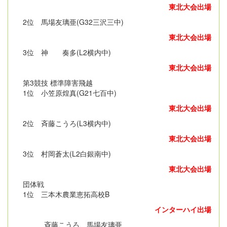
東北大会出場
2位 馬場友璃亜(G32三沢三中)
東北大会出場
3位 神 奏多(L2横内中)
東北大会出場
第3競技 標準障害飛越
1位 小笠原煌真(G21七百中)
東北大会出場
2位 斉藤こうろ(L3横内中)
東北大会出場
3位 村岡蒼太(L2白銀南中)
東北大会出場
団体戦
1位 三本木農業恵拓高校B
インターハイ出場
斉藤こうろ、馬場友璃亜