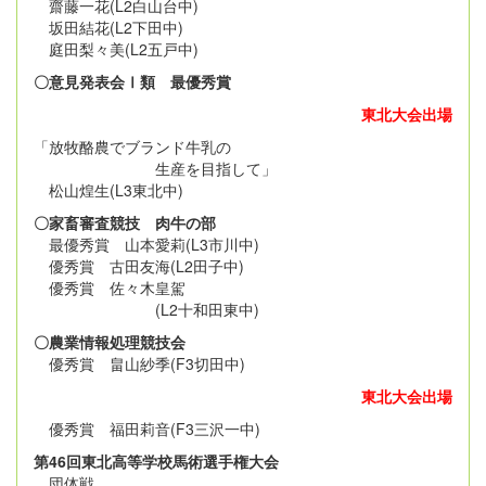
齋藤一花(L2白山台中)
坂田結花(L2下田中)
庭田梨々美(L2五戸中)
〇意見発表会Ⅰ類 最優秀賞
東北大会出場
「放牧酪農でブランド牛乳の
生産を目指して」
松山煌生(L3東北中)
〇家畜審査競技 肉牛の部
最優秀賞 山本愛莉(L3市川中)
優秀賞 古田友海(L2田子中)
優秀賞 佐々木皇駕
(L2十和田東中)
〇農業情報処理競技会
優秀賞 畠山紗季(F3切田中)
東北大会出場
優秀賞 福田莉音(F3三沢一中)
第46回東北高等学校馬術選手権大会
団体戦