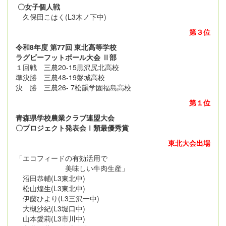
〇女子個人戦
久保田こはく(L3木ノ下中)
第３位
令和8年度 第77回 東北高等学校
ラグビーフットボール大会 Ⅱ部
１回戦 三農20-15黒沢尻北高校
準決勝 三農48-19磐城高校
決 勝 三農26- 7松韻学園福島高校
第１位
青森県学校農業クラブ連盟大会
〇プロジェクト発表会Ⅰ類最優秀賞
東北大会出場
「エコフィードの有効活用で
美味しい牛肉生産」
沼田恭輔(L3東北中)
松山煌生(L3東北中)
伊藤ひより(L3三沢一中)
大槻沙紀(L3堀口中)
山本愛莉(L3市川中)