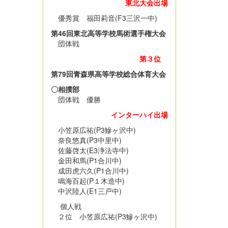
東北大会出場
優秀賞 福田莉音(F3三沢一中)
第46回東北高等学校馬術選手権大会
団体戦
第３位
第79回青森県高等学校総合体育大会
〇相撲部
団体戦 優勝
インターハイ出場
小笠原広祐(P3鰺ヶ沢中)
奈良悠真(P3中里中)
佐藤啓太(E3浄法寺中)
金田和馬(P1合川中)
成田虎六久(P1合川中)
鳴海百起(P１木造中)
中沢陸人(E1三戸中)
個人戦
２位 小笠原広祐(P3鰺ヶ沢中)