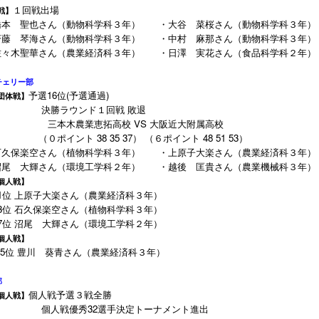
１回戦出場
戦】
本 聖也さん（動物科学科３年） ・大谷 菜桜さん（動物科学科３年）
藤 琴海さん（動物科学科３年） ・中村 麻那さん（動物科学科３年）
々木聖華さん（農業経済科３年） ・日澤 実花さん（食品科学科２年）
チェリー部
予選16位(予選通過)
団体戦】
勝ラウンド１回戦 敗退
木農業恵拓高校 VS 大阪近大附属高校
イント 38 35 37） （６ポイント 48 51 53）
久保楽空さん（植物科学科３年） ・上原子大楽さん（農業経済科３年）
尾 大輝さん（環境工学科２年） ・越後 匡貴さん（農業機械科３年）
個人戦】
1位 上原子大楽さん（農業経済科３年）
3位 石久保楽空さん（植物科学科３年）
7位 沼尾 大輝さん（環境工学科２年）
個人戦】
5位 豊川 葵青さん（農業経済科３年）
部
個人戦予選３戦全勝
個人戦】
戦優秀32選手決定トーナメント進出