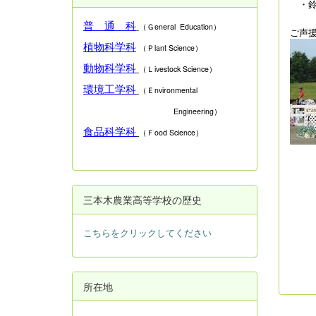
・鈴
普 通 科
（Ｇeneral Education）
ご声
植物科学科
（Ｐlant Science）
動物科学科
（Ｌivestock Science）
環境工学科
（Ｅnvironmental
Engineering）
食品科学科
（Ｆood Science）
三本木農業高等学校の歴史
こちらをクリックしてください
所在地