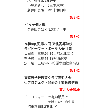
境 蒼生(E3五戸中)
小笠原逢心(F3三本木中)
新井田諒陽 (G31十和田中)
第３位
〇女子個人戦
久保田こはく(L3木ノ下中)
第３位
令和8年度 第77回 東北高等学校
ラグビーフットボール大会 Ⅱ部
１回戦 三農20-15黒沢尻北高校
準決勝 三農48-19磐城高校
決 勝 三農26- 7松韻学園福島高校
第１位
青森県学校農業クラブ連盟大会
〇プロジェクト発表会Ⅰ類最優秀賞
東北大会出場
「エコフィードの有効活用で
美味しい牛肉生産」
沼田恭輔(L3東北中)