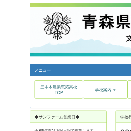
メニュー
三本木農業恵拓高校
学校案内
TOP
◆サンファーム営業日◆
学校
令和8年度は
下記日程で営業します