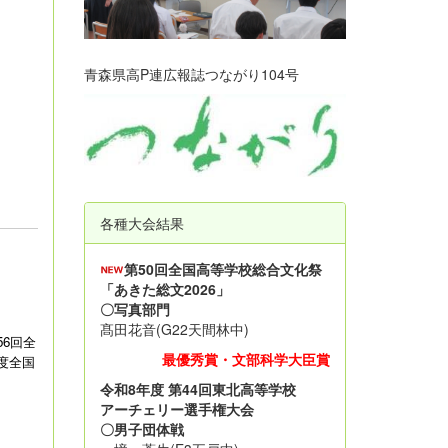
青森県高P連広報誌つながり104号
各種大会結果
第50回全国高等学校総合文化祭
「あきた総文2026」
〇写真部門
髙田花音(G22天間林中)
6回全
最優秀賞・文部科学大臣賞
度全国
令和8年度 第44回東北高等学校
アーチェリー選手権大会
〇男子団体戦