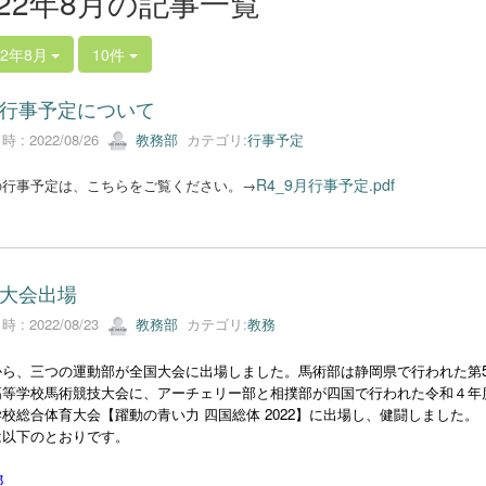
022年8月の記事一覧
22年8月
10件
行事予定について
 : 2022/08/26
教務部
カテゴリ:
行事予定
R4_9月行事予定.pdf
の行事予定は、こちらをご覧ください。→
大会出場
 : 2022/08/23
教務部
カテゴリ:
教務
から、三つの運動部が全国大会に出場しました。馬術部は静岡県で行われた第5
高等学校馬術競技大会に、アーチェリー部と相撲部が四国で行われた令和４年
校総合体育大会【躍動の青い力 四国総体 2022】に出場し、健闘しました。
は以下のとおりです。
部