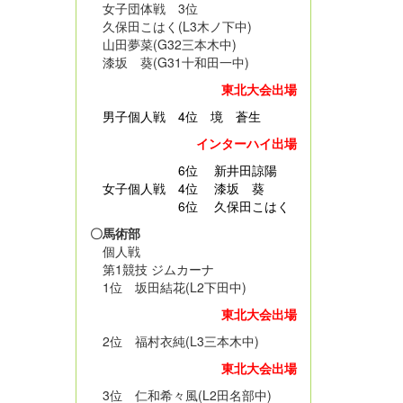
女子団体戦 3位
久保田こはく(L3木ノ下中)
山田夢菜(G32三本木中)
漆坂 葵(G31十和田一中)
東北大会出場
男子個人戦
4位 境 蒼生
インターハイ出場
6位 新井田諒陽
女子個人戦 4位 漆坂 葵
6位 久保田こはく
〇馬術部
個人戦
第1競技 ジムカーナ
1位 坂田結花(L2下田中)
東北大会出場
2位 福村衣純(L3三本木中)
東北大会出場
3位 仁和希々風(L2田名部中)