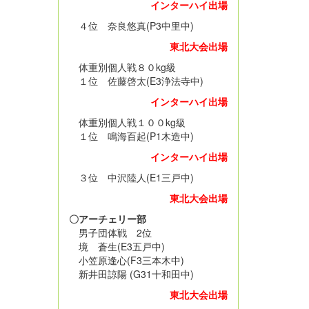
インターハイ出場
４位 奈良悠真(P3中里中)
東北大会出場
体重別個人戦８０kg級
１位 佐藤啓太(E3浄法寺中)
インターハイ出場
体重別個人戦１００kg級
１位 鳴海百起(P1木造中)
インターハイ出場
３位 中沢陸人(E1三戸中)
東北大会出場
〇アーチェリー部
男子団体戦 2位
境 蒼生(E3五戸中)
小笠原逢心(F3三本木中)
新井田諒陽 (G31十和田中)
東北大会出場