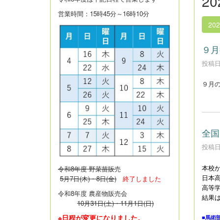
2
営業時間：15時45分～16時10分
20
９月
投稿日時
９月
全国
投稿日時
本校
令和8年度 野菜苗販
売
日本
5月7日(木)・8日(金)
終了しました
高等学
令和8年度 農産物販売会
結果
10月31日(土)・11月1日(日)
※日程が変更になりました。
■馬術