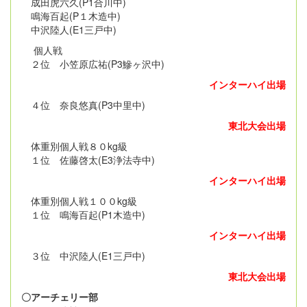
成田虎六久(P1合川中)
鳴海百起(P１木造中)
中沢陸人(E1三戸中)
個人戦
２位 小笠原広祐(P3鰺ヶ沢中)
インターハイ出場
４位 奈良悠真(P3中里中)
東北大会出場
体重別個人戦８０kg級
１位 佐藤啓太(E3浄法寺中)
インターハイ出場
体重別個人戦１００kg級
１位 鳴海百起(P1木造中)
インターハイ出場
３位 中沢陸人(E1三戸中)
東北大会出場
〇アーチェリー部