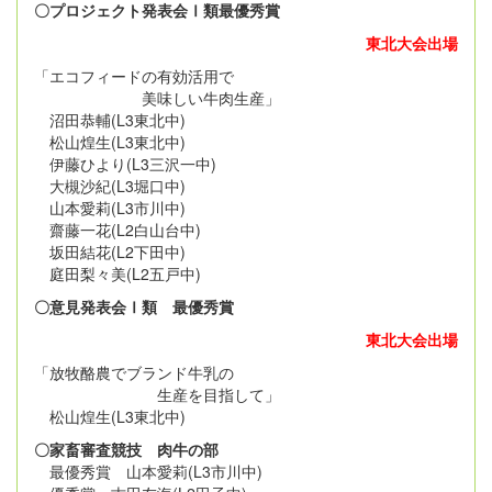
〇プロジェクト発表会Ⅰ類最優秀賞
東北大会出場
「エコフィードの有効活用で
美味しい牛肉生産」
沼田恭輔(L3東北中)
松山煌生(L3東北中)
伊藤ひより(L3三沢一中)
大槻沙紀(L3堀口中)
山本愛莉(L3市川中)
齋藤一花(L2白山台中)
坂田結花(L2下田中)
庭田梨々美(L2五戸中)
〇意見発表会Ⅰ類 最優秀賞
東北大会出場
「放牧酪農でブランド牛乳の
生産を目指して」
松山煌生(L3東北中)
〇家畜審査競技 肉牛の部
最優秀賞 山本愛莉(L3市川中)