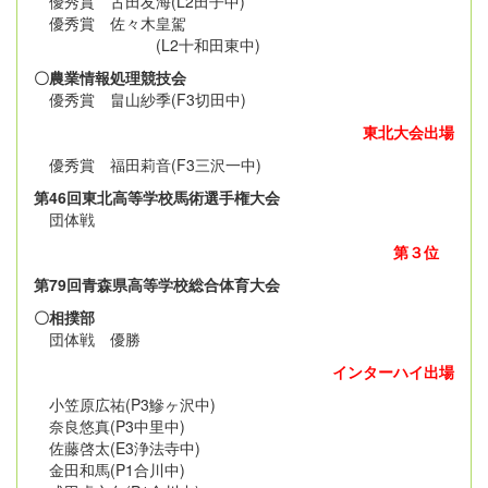
優秀賞 古田友海(L2田子中)
優秀賞 佐々木皇駕
(L2十和田東中)
〇農業情報処理競技会
優秀賞 畠山紗季(F3切田中)
東北大会出場
優秀賞 福田莉音(F3三沢一中)
第46回東北高等学校馬術選手権大会
団体戦
第３位
第79回青森県高等学校総合体育大会
〇相撲部
団体戦 優勝
インターハイ出場
小笠原広祐(P3鰺ヶ沢中)
奈良悠真(P3中里中)
佐藤啓太(E3浄法寺中)
金田和馬(P1合川中)