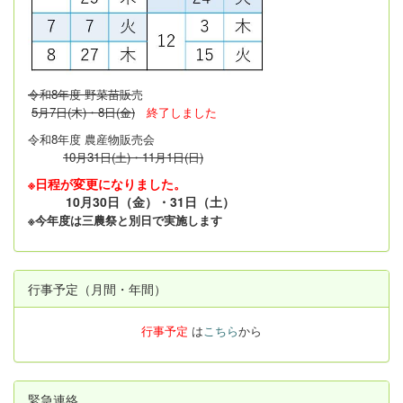
令和8年度 野菜苗販
売
5月7日(木)・8日(金)
終了しました
令和8年度 農産物販売会
10月31日(土)・11月1日(日)
※日程が変更になりました。
10月30日（金）・31日（土）
※今年度は三農祭と別日で実施します
行事予定（月間・年間）
行事予定
は
こちら
から
緊急連絡