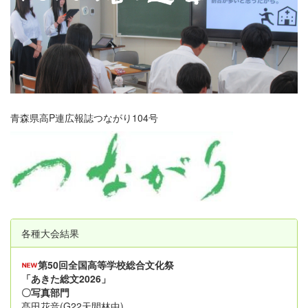
青森県高P連広報誌つながり104号
各種大会結果
第50回全国高等学校総合文化祭
「あきた総文2026」
〇写真部門
髙田花音(G22天間林中)