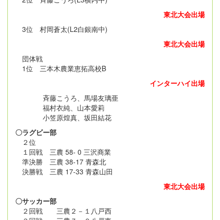
東北大会出場
3位 村岡蒼太(L2白銀南中)
東北大会出場
団体戦
1位 三本木農業恵拓高校B
インターハイ出場
斉藤こうろ、馬場友璃亜
福村衣純、山本愛莉
小笠原煌真、坂田結花
〇ラグビー部
２位
１回戦 三農 58- 0 三沢商業
準決勝 三農 38-17 青森北
決勝戦 三農 17-33 青森山田
東北大会出場
〇サッカー部
２回戦 三農２－１八戸西