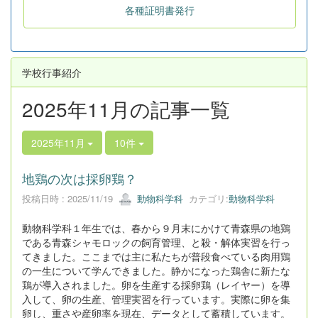
各種証明書発行
学校行事紹介
2025年11月の記事一覧
2025年11月
10件
地鶏の次は採卵鶏？
投稿日時 : 2025/11/19
動物科学科
カテゴリ:
動物科学科
動物科学科１年生では、春から９月末にかけて青森県の地鶏
である青森シャモロックの飼育管理、と殺・解体実習を行っ
てきました。ここまでは主に私たちが普段食べている肉用鶏
の一生について学んできました。静かになった鶏舎に新たな
鶏が導入されました。卵を生産する採卵鶏（レイヤー）を導
入して、卵の生産、管理実習を行っています。実際に卵を集
卵し、重さや産卵率を現在、データとして蓄積しています。