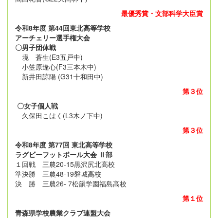
最優秀賞・文部科学大臣賞
令和8年度 第44回東北高等学校
アーチェリー選手権大会
〇男子団体戦
境 蒼生(E3五戸中)
小笠原逢心(F3三本木中)
新井田諒陽 (G31十和田中)
第３位
〇女子個人戦
久保田こはく(L3木ノ下中)
第３位
令和8年度 第77回 東北高等学校
ラグビーフットボール大会 Ⅱ部
１回戦 三農20-15黒沢尻北高校
準決勝 三農48-19磐城高校
決 勝 三農26- 7松韻学園福島高校
第１位
青森県学校農業クラブ連盟大会