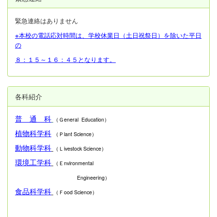
緊急連絡はありません
※本校の電話応対時間は、学校休業日（土日祝祭日）を除いた平日
の
８：１５～１６：４５となります。
各科紹介
普 通 科
（Ｇeneral Education）
植物科学科
（Ｐlant Science）
動物科学科
（Ｌivestock Science）
環境工学科
（Ｅnvironmental
Engineering）
食品科学科
（Ｆood Science）