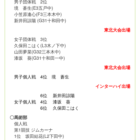
男子団体戦 2位
境 蒼生(E3五戸中)
小笠原逢心(F3三本木中)
新井田諒陽 (G31十和田中)
東北大会出場
女子団体戦 3位
久保田こはく(L3木ノ下中)
山田夢菜(G32三本木中)
漆坂 葵(G31十和田一中)
東北大会出場
男子個人戦
4位 境 蒼生
インターハイ出場
6位 新井田諒陽
女子個人戦 4位 漆坂 葵
6位 久保田こはく
〇馬術部
個人戦
第1競技 ジムカーナ
1位 坂田結花(L2下田中)