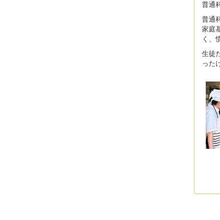
普通
普通
家庭
く、
生徒
った