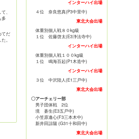
インターハイ出場
４位 奈良悠真(P3中里中)
して、
も多
東北大会出場
体重別個人戦８０kg級
めてだ
１位 佐藤啓太(E3浄法寺中)
した。
インターハイ出場
体重別個人戦１００kg級
１位 鳴海百起(P1木造中)
インターハイ出場
３位 中沢陸人(E1三戸中)
東北大会出場
〇アーチェリー部
男子団体戦 2位
境 蒼生(E3五戸中)
小笠原逢心(F3三本木中)
新井田諒陽 (G31十和田中)
東北大会出場