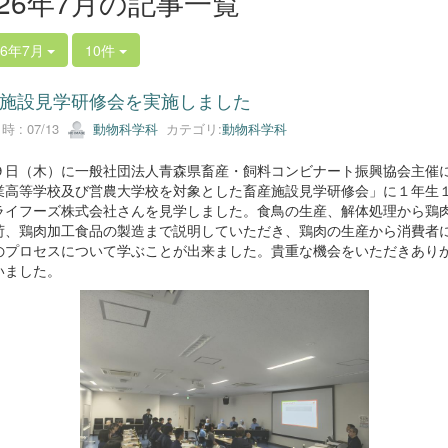
026年7月の記事一覧
26年7月
10件
施設見学研修会を実施しました
 : 07/13
動物科学科
カテゴリ:
動物科学科
９日（木）に一般社団法人青森県畜産・飼料コンビナート振興協会主催
業高等学校及び営農大学校を対象とした畜産施設見学研修会」に１年生
ライフーズ株式会社さんを見学しました。食鳥の生産、解体処理から鶏
荷、鶏肉加工食品の製造まで説明していただき、鶏肉の生産から消費者
のプロセスについて学ぶことが出来ました。貴重な機会をいただきあり
いました。