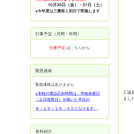
10月30日（金）・31日（土）
※今年度は三農祭と別日で実施します
行事予定（月間・年間）
行事予定
は
こちら
から
緊急連絡
緊急連絡はありません
工場
※本校の電話応対時間は、学校休業日
まし
（土日祝祭日）を除いた平日の
８：１５～１６：４５となります。
各科紹介