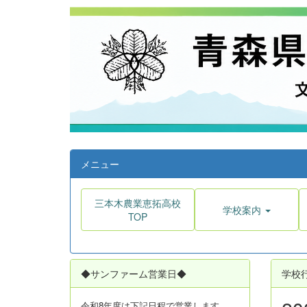
メニュー
三本木農業恵拓高校
学校案内
TOP
◆サンファーム営業日◆
学校
令和8年度は
下記日程で営業します