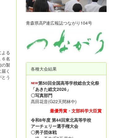
青森県高P連広報誌つながり104号
による
１６名
肉の製
各種大会結果
に届く
がとう
第50回全国高等学校総合文化祭
「あきた総文2026」
〇写真部門
髙田花音(G22天間林中)
最優秀賞・文部科学大臣賞
令和8年度 第44回東北高等学校
アーチェリー選手権大会
〇男子団体戦