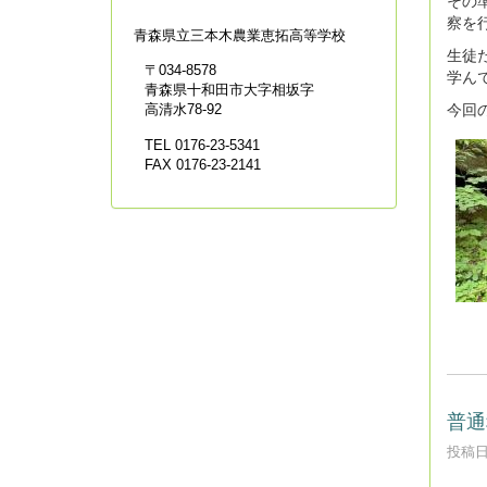
察を
青森県立
三本木農業恵拓高等学校
生徒
〒034-8578
学ん
青森県十和田市大字相坂字
今回
高清水78-92
TEL 0176-23-5341
FAX 0176-23-2141
普通
投稿日時