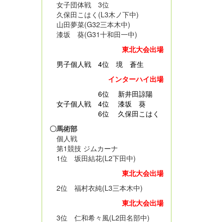
女子団体戦 3位
久保田こはく(L3木ノ下中)
山田夢菜(G32三本木中)
漆坂 葵(G31十和田一中)
東北大会出場
男子個人戦
4位 境 蒼生
インターハイ出場
6位 新井田諒陽
女子個人戦 4位 漆坂 葵
6位 久保田こはく
〇馬術部
個人戦
第1競技 ジムカーナ
1位 坂田結花(L2下田中)
東北大会出場
2位 福村衣純(L3三本木中)
東北大会出場
3位 仁和希々風(L2田名部中)