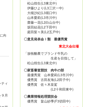
松山煌生(L3東北中)
伊藤ひより(L3三沢一中)
大槻沙紀(L3堀口中)
山本愛莉(L3市川中)
齋藤一花(L2白山台中)
坂田結花(L2下田中)
庭田梨々美(L2五戸中)
に向
〇意見発表会Ⅰ類 最優秀賞
東北大会出場
「放牧酪農でブランド牛乳の
生産を目指して」
松山煌生(L3東北中)
〇家畜審査競技 肉牛の部
最優秀賞 山本愛莉(L3市川中)
優秀賞 古田友海(L2田子中)
ンティ
優秀賞 佐々木皇駕
(L2十和田東中)
を９月
〇農業情報処理競技会
優秀賞 畠山紗季(F3切田中)
流の視