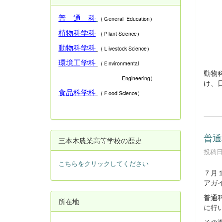
普 通 科
（Ｇeneral Education）
植物科学科
（Ｐlant Science）
動物科学科
（Ｌivestock Science）
環境工学科
（Ｅnvironmental
動物
Engineering）
け、
食品科学科
（Ｆood Science）
普通
三本木農業高等学校の歴史
投稿日時
こちらをクリックしてください
７月
アガ
普通
所在地
に行
その