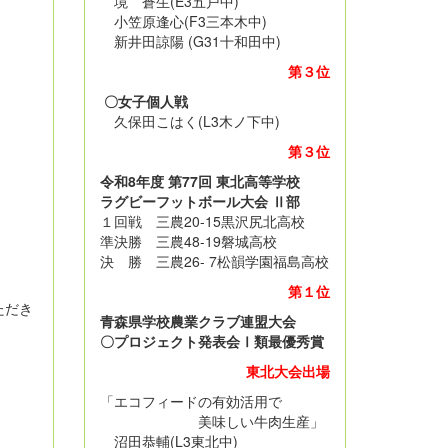
境 蒼生(E3五戸中)
小笠原逢心(F3三本木中)
新井田諒陽 (G31十和田中)
第３位
〇女子個人戦
久保田こはく(L3木ノ下中)
第３位
令和8年度 第77回 東北高等学校
ラグビーフットボール大会 Ⅱ部
１回戦 三農20-15黒沢尻北高校
準決勝 三農48-19磐城高校
決 勝 三農26- 7松韻学園福島高校
第１位
ただき
青森県学校農業クラブ連盟大会
〇プロジェクト発表会Ⅰ類最優秀賞
東北大会出場
「エコフィードの有効活用で
美味しい牛肉生産」
沼田恭輔(L3東北中)