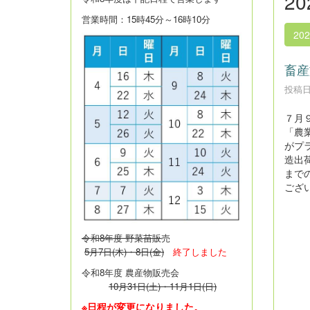
2
営業時間：15時45分～16時10分
20
畜産
投稿日時
７月
「農
がプ
造出
まで
ござ
令和8年度 野菜苗販
売
5月7日(木)・8日(金)
終了しました
令和8年度 農産物販売会
10月31日(土)・11月1日(日)
※日程が変更になりました。