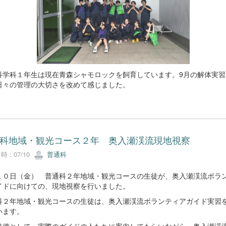
科学科１年生は現在青森シャモロックを飼育しています。9月の解体実習
日々の管理の大切さを改めて感じました。
科地域・観光コース２年 奥入瀬渓流現地視察
 : 07/10
普通科
１０日（金） 普通科２年地域・観光コースの生徒が、奥入瀬渓流ボラ
イドに向けての、現地視察を行いました。
科２年地域・観光コースの生徒は、奥入瀬渓流ボランティアガイド実習
います。
準備として、実際のガイドの人たちに案内してもらいながら、奥入瀬渓