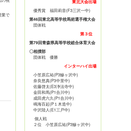
東北大会出場
優秀賞 福田莉音(F3三沢一中)
授業で
第46回東北高等学校馬術選手権大会
団体戦
第３位
第79回青森県高等学校総合体育大会
〇相撲部
団体戦 優勝
インターハイ出場
小笠原広祐(P3鰺ヶ沢中)
奈良悠真(P3中里中)
佐藤啓太(E3浄法寺中)
金田和馬(P1合川中)
成田虎六久(P1合川中)
鳴海百起(P１木造中)
中沢陸人(E1三戸中)
個人戦
２位 小笠原広祐(P3鰺ヶ沢中)