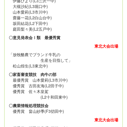
伊藤ひより(L3三沢一中)
大槻沙紀(L3堀口中)
山本愛莉(L3市川中)
齋藤一花(L2白山台中)
坂田結花(L2下田中)
庭田梨々美(L2五戸中)
〇意見発表会Ⅰ類 最優秀賞
東北大会出場
「放牧酪農でブランド牛乳の
生産を目指して」
松山煌生(L3東北中)
〇家畜審査競技 肉牛の部
最優秀賞 山本愛莉(L3市川中)
優秀賞 古田友海(L2田子中)
優秀賞 佐々木皇駕
(L2十和田東中)
〇農業情報処理競技会
優秀賞 畠山紗季(F3切田中)
東北大会出場