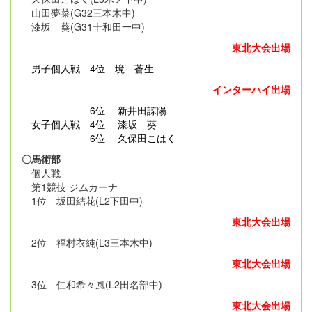
山田夢菜(G32三本木中)
漆坂 葵(G31十和田一中)
東北大会出場
男子個人戦
4位 境 蒼生
インターハイ出場
6位 新井田諒陽
女子個人戦 4位 漆坂 葵
6位 久保田こはく
〇馬術部
個人戦
第1競技 ジムカーナ
1位 坂田結花(L2下田中)
東北大会出場
2位 福村衣純(L3三本木中)
東北大会出場
3位 仁和希々風(L2田名部中)
東北大会出場