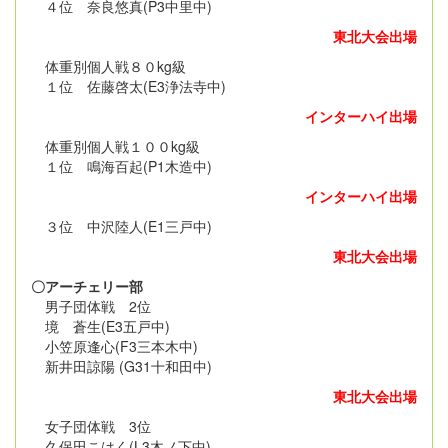
４位 奈良悠真(P3中里中)
東北大会出場
体重別個人戦８０kg級
１位 佐藤啓太(E3浄法寺中)
インターハイ出場
体重別個人戦１００kg級
１位 鳴海百起(P1木造中)
インターハイ出場
３位 中沢陸人(E1三戸中)
東北大会出場
〇アーチェリー部
男子団体戦 2位
境 蒼生(E3五戸中)
小笠原逢心(F3三本木中)
新井田諒陽 (G31十和田中)
東北大会出場
女子団体戦 3位
久保田こはく(L3木ノ下中)