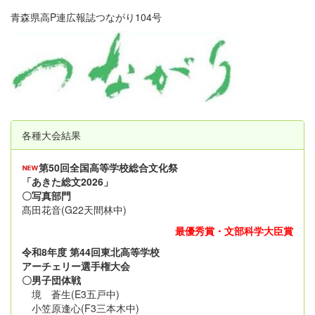
青森県高P連広報誌つながり104号
各種大会結果
第50回全国高等学校総合文化祭
「あきた総文2026」
〇写真部門
髙田花音(G22天間林中)
最優秀賞・文部科学大臣賞
令和8年度 第44回東北高等学校
アーチェリー選手権大会
〇男子団体戦
境 蒼生(E3五戸中)
小笠原逢心(F3三本木中)