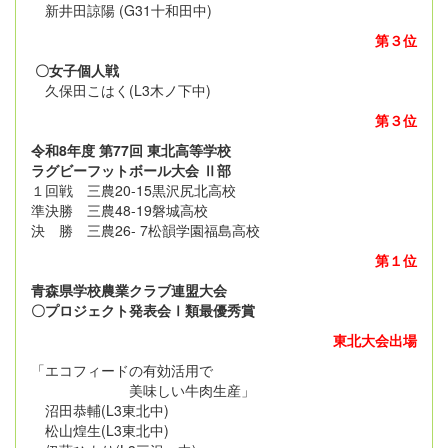
新井田諒陽 (G31十和田中)
第３位
〇女子個人戦
久保田こはく(L3木ノ下中)
第３位
令和8年度 第77回 東北高等学校
ラグビーフットボール大会 Ⅱ部
１回戦 三農20-15黒沢尻北高校
準決勝 三農48-19磐城高校
決 勝 三農26- 7松韻学園福島高校
第１位
青森県学校農業クラブ連盟大会
〇プロジェクト発表会Ⅰ類最優秀賞
東北大会出場
「エコフィードの有効活用で
美味しい牛肉生産」
沼田恭輔(L3東北中)
松山煌生(L3東北中)