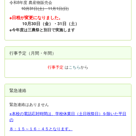
令和8年度 農産物販売会
10月31日(土)・11月1日(日)
※日程が変更になりました。
10月30日（金）・31日（土）
※今年度は三農祭と別日で実施します
行事予定（月間・年間）
行事予定
は
こちら
から
緊急連絡
緊急連絡はありません
※本校の電話応対時間は、学校休業日（土日祝祭日）を除いた平日
の
８：１５～１６：４５となります。