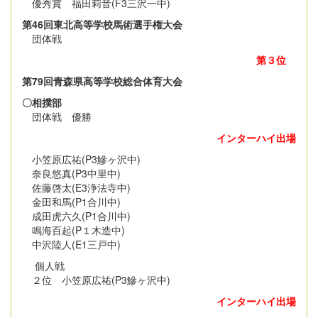
優秀賞 福田莉音(F3三沢一中)
第46回東北高等学校馬術選手権大会
団体戦
第３位
第79回青森県高等学校総合体育大会
〇相撲部
団体戦 優勝
インターハイ出場
小笠原広祐(P3鰺ヶ沢中)
奈良悠真(P3中里中)
佐藤啓太(E3浄法寺中)
金田和馬(P1合川中)
成田虎六久(P1合川中)
鳴海百起(P１木造中)
中沢陸人(E1三戸中)
個人戦
２位 小笠原広祐(P3鰺ヶ沢中)
インターハイ出場