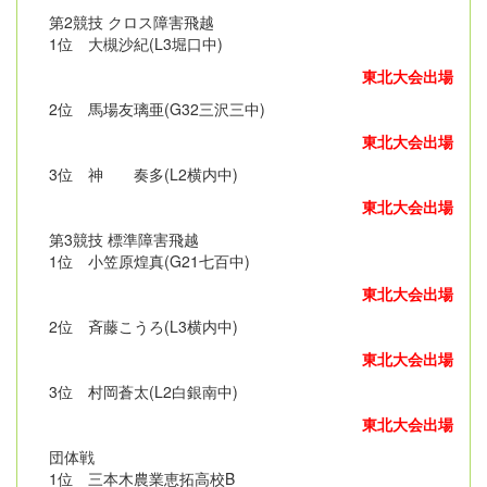
第2競技 クロス障害飛越
1位 大槻沙紀(L3堀口中)
東北大会出場
2位 馬場友璃亜(G32三沢三中)
東北大会出場
3位 神 奏多(L2横内中)
東北大会出場
第3競技 標準障害飛越
1位 小笠原煌真(G21七百中)
東北大会出場
2位 斉藤こうろ(L3横内中)
東北大会出場
3位 村岡蒼太(L2白銀南中)
東北大会出場
団体戦
1位 三本木農業恵拓高校B