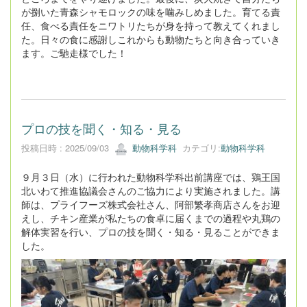
が捌いた青森シャモロックの味を噛みしめました。育てる責
任、食べる責任をニワトリたちが身を持って教えてくれまし
た。日々の食に感謝しこれからも動物たちと向き合っていき
ます。ご馳走様でした！
プロの技を聞く・知る・見る
投稿日時 : 2025/09/03
動物科学科
カテゴリ:
動物科学科
９月３日（水）に行われた動物科学科出前講座では、鶏王国
北いわて推進協議会さんのご協力により実施されました。講
師は、プライフーズ株式会社さん、阿部繁孝商店さんをお迎
えし、チキン産業が私たちの食卓に届くまでの過程や丸鶏の
解体実習を行い、プロの技を聞く・知る・見ることができま
した。