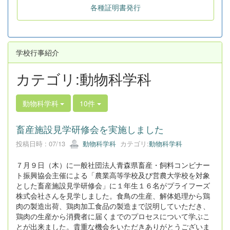
各種証明書発行
学校行事紹介
カテゴリ:動物科学科
動物科学科
10件
畜産施設見学研修会を実施しました
投稿日時 : 07/13
動物科学科
カテゴリ:
動物科学科
７月９日（木）に一般社団法人青森県畜産・飼料コンビナー
ト振興協会主催による「農業高等学校及び営農大学校を対象
とした畜産施設見学研修会」に１年生１６名がプライフーズ
株式会社さんを見学しました。食鳥の生産、解体処理から鶏
肉の製造出荷、鶏肉加工食品の製造まで説明していただき、
鶏肉の生産から消費者に届くまでのプロセスについて学ぶこ
とが出来ました。貴重な機会をいただきありがとうございま