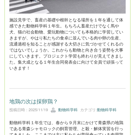
施設見学で、畜産の基礎や根幹となる場所を１年を通して体
感できた動物科学科１年生。もちろん畜産だけでなく馬や
犬、猫の社会動物、愛玩動物についても本格的に学習してい
きますが、やはり私たちの食卓に並んでいる肉や卵の生産、
流通過程を知ることが感謝する大切さに気づかせてくれるの
ではないでしょうか。これからも動物と向き合う姿勢を大事
にしていきます。プロジェクト学習も終わりが見えてきまし
た。集大成となる１年生合同発表会に向けて全員で頑張って
いきます！
地鶏の次は採卵鶏？
投稿日時 : 2025/11/19
動物科学科
カテゴリ:
動物科学科
動物科学科１年生では、春から９月末にかけて青森県の地鶏
である青森シャモロックの飼育管理、と殺・解体実習を行っ
てきました。ここまでは主に私たちが普段食べている肉用鶏