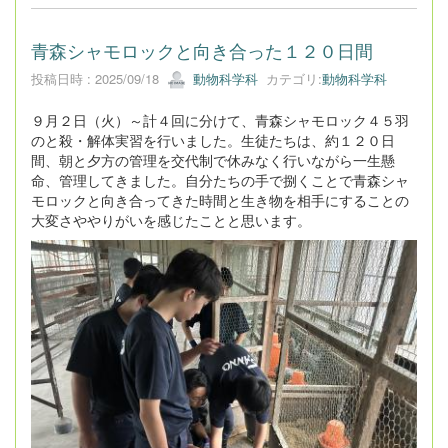
青森シャモロックと向き合った１２０日間
投稿日時 : 2025/09/18
動物科学科
カテゴリ:
動物科学科
９月２日（火）～計４回に分けて、青森シャモロック４５羽
のと殺・解体実習を行いました。生徒たちは、約１２０日
間、朝と夕方の管理を交代制で休みなく行いながら一生懸
命、管理してきました。自分たちの手で捌くことで青森シャ
モロックと向き合ってきた時間と生き物を相手にすることの
大変さややりがいを感じたことと思います。