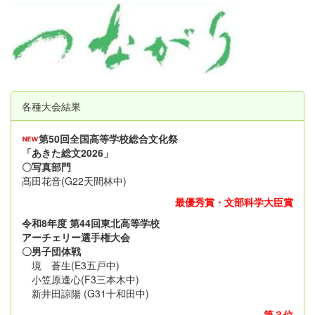
各種大会結果
第50回全国高等学校総合文化祭
「あきた総文2026」
〇写真部門
髙田花音(G22天間林中)
最優秀賞・文部科学大臣賞
令和8年度 第44回東北高等学校
アーチェリー選手権大会
〇男子団体戦
境 蒼生(E3五戸中)
小笠原逢心(F3三本木中)
新井田諒陽 (G31十和田中)
第３位