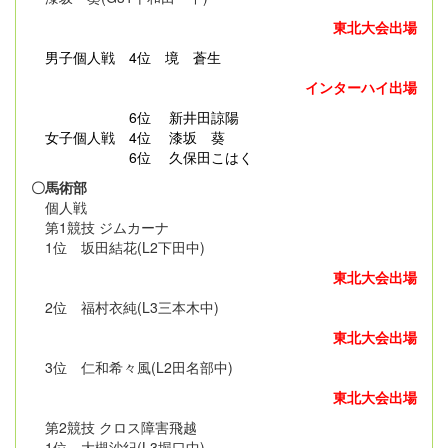
東北大会出場
男子個人戦
4位 境 蒼生
インターハイ出場
6位 新井田諒陽
女子個人戦 4位 漆坂 葵
6位 久保田こはく
〇馬術部
個人戦
第1競技 ジムカーナ
1位 坂田結花(L2下田中)
東北大会出場
2位 福村衣純(L3三本木中)
東北大会出場
3位 仁和希々風(L2田名部中)
東北大会出場
第2競技 クロス障害飛越
1位 大槻沙紀(L3堀口中)