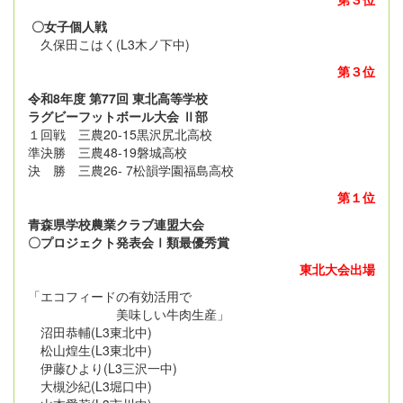
〇女子個人戦
久保田こはく(L3木ノ下中)
第３位
令和8年度 第77回 東北高等学校
ラグビーフットボール大会 Ⅱ部
１回戦 三農20-15黒沢尻北高校
準決勝 三農48-19磐城高校
決 勝 三農26- 7松韻学園福島高校
第１位
青森県学校農業クラブ連盟大会
〇プロジェクト発表会Ⅰ類最優秀賞
東北大会出場
「エコフィードの有効活用で
美味しい牛肉生産」
沼田恭輔(L3東北中)
松山煌生(L3東北中)
伊藤ひより(L3三沢一中)
大槻沙紀(L3堀口中)