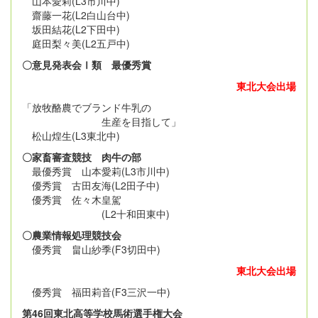
山本愛莉(L3市川中)
齋藤一花(L2白山台中)
坂田結花(L2下田中)
庭田梨々美(L2五戸中)
〇意見発表会Ⅰ類 最優秀賞
東北大会出場
「放牧酪農でブランド牛乳の
生産を目指して」
松山煌生(L3東北中)
〇家畜審査競技 肉牛の部
最優秀賞 山本愛莉(L3市川中)
優秀賞 古田友海(L2田子中)
優秀賞 佐々木皇駕
(L2十和田東中)
〇農業情報処理競技会
優秀賞 畠山紗季(F3切田中)
東北大会出場
優秀賞 福田莉音(F3三沢一中)
第46回東北高等学校馬術選手権大会