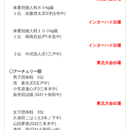
体重別個人戦８０kg級
１位 佐藤啓太(E3浄法寺中)
インターハイ出場
体重別個人戦１００kg級
１位 鳴海百起(P1木造中)
インターハイ出場
３位 中沢陸人(E1三戸中)
東北大会出場
〇アーチェリー部
男子団体戦 2位
境 蒼生(E3五戸中)
小笠原逢心(F3三本木中)
新井田諒陽 (G31十和田中)
東北大会出場
女子団体戦 3位
久保田こはく(L3木ノ下中)
山田夢菜(G32三本木中)
漆坂 葵(G31十和田一中)