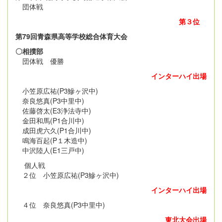
団体戦
第３位
第79回青森県高等学校総合体育大会
〇相撲部
団体戦 優勝
インターハイ出場
小笠原広祐(P3鰺ヶ沢中)
奈良悠真(P3中里中)
佐藤啓太(E3浄法寺中)
金田和馬(P1合川中)
成田虎六久(P1合川中)
鳴海百起(P１木造中)
中沢陸人(E1三戸中)
個人戦
２位 小笠原広祐(P3鰺ヶ沢中)
インターハイ出場
４位 奈良悠真(P3中里中)
東北大会出場