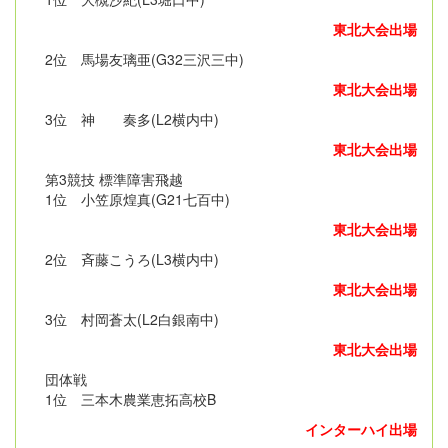
東北大会出場
2位 馬場友璃亜(G32三沢三中)
東北大会出場
3位 神 奏多(L2横内中)
東北大会出場
第3競技 標準障害飛越
1位 小笠原煌真(G21七百中)
東北大会出場
2位 斉藤こうろ(L3横内中)
東北大会出場
3位 村岡蒼太(L2白銀南中)
東北大会出場
団体戦
1位 三本木農業恵拓高校B
インターハイ出場