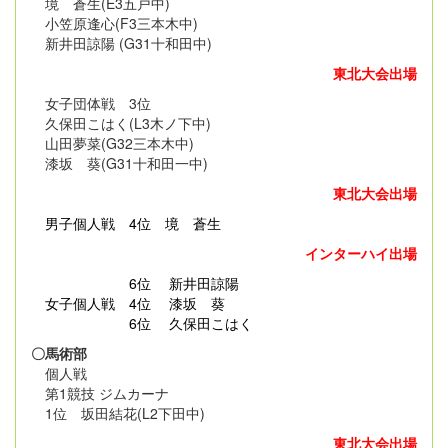
境 蒼生(E3五戸中)
小笠原逢心(F3三本木中)
新井田諒陽 (G31十和田中)
東北大会出場
女子団体戦 3位
久保田こはく(L3木ノ下中)
山田夢菜(G32三本木中)
漆坂 葵(G31十和田一中)
東北大会出場
男子個人戦
4位 境 蒼生
インターハイ出場
6位 新井田諒陽
女子個人戦 4位 漆坂 葵
6位 久保田こはく
〇馬術部
個人戦
第1競技 ジムカーナ
1位 坂田結花(L2下田中)
東北大会出場