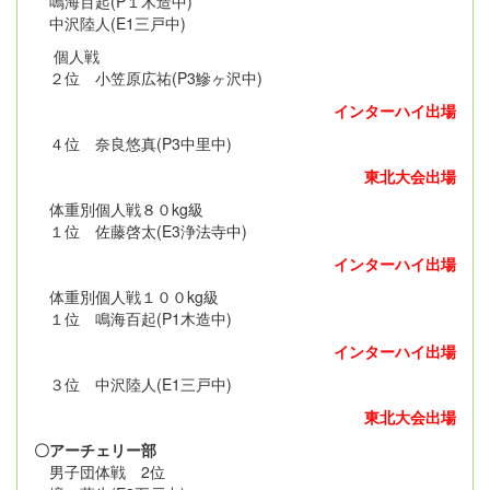
鳴海百起(P１木造中)
中沢陸人(E1三戸中)
個人戦
２位 小笠原広祐(P3鰺ヶ沢中)
インターハイ出場
４位 奈良悠真(P3中里中)
東北大会出場
体重別個人戦８０kg級
１位 佐藤啓太(E3浄法寺中)
インターハイ出場
体重別個人戦１００kg級
１位 鳴海百起(P1木造中)
インターハイ出場
３位 中沢陸人(E1三戸中)
東北大会出場
〇アーチェリー部
男子団体戦 2位