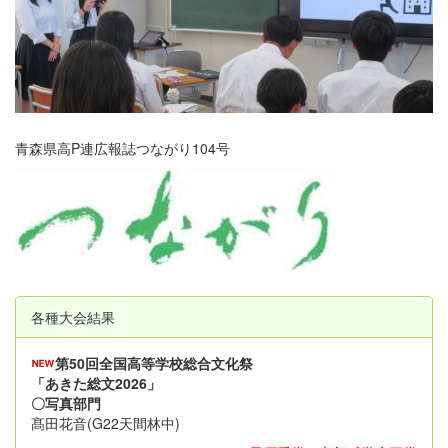
青森県高P連広報誌つながり104号
各種大会結果
第50回全国高等学校総合文化祭
「あきた総文2026」
〇写真部門
髙田花音(G22天間林中)