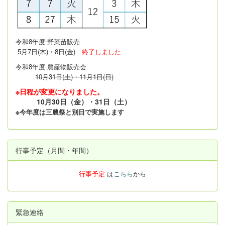
令和8年度 野菜苗販
売
5月7日(木)・8日(金)
終了しました
令和8年度 農産物販売会
10月31日(土)・11月1日(日)
※日程が変更になりました。
10月30日（金）・31日（土）
※今年度は三農祭と別日で実施します
行事予定（月間・年間）
行事予定
は
こちら
から
緊急連絡