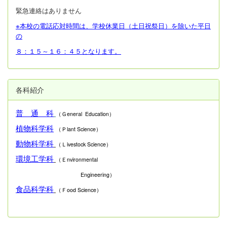
緊急連絡はありません
※本校の電話応対時間は、学校休業日（土日祝祭日）を除いた平日
の
８：１５～１６：４５となります。
各科紹介
普 通 科
（Ｇeneral Education）
植物科学科
（Ｐlant Science）
動物科学科
（Ｌivestock Science）
環境工学科
（Ｅnvironmental
Engineering）
食品科学科
（Ｆood Science）