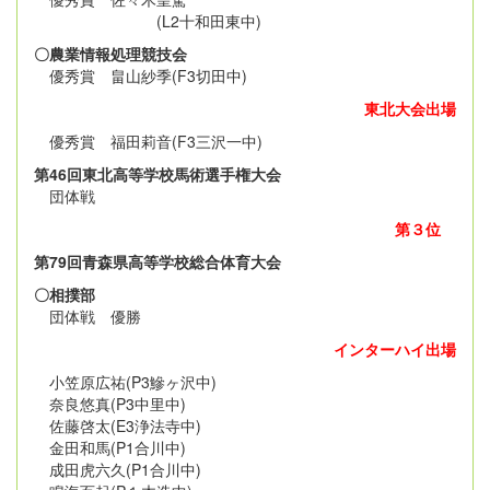
(L2十和田東中)
〇農業情報処理競技会
優秀賞 畠山紗季(F3切田中)
東北大会出場
優秀賞 福田莉音(F3三沢一中)
第46回東北高等学校馬術選手権大会
団体戦
第３位
第79回青森県高等学校総合体育大会
〇相撲部
団体戦 優勝
インターハイ出場
小笠原広祐(P3鰺ヶ沢中)
奈良悠真(P3中里中)
佐藤啓太(E3浄法寺中)
金田和馬(P1合川中)
成田虎六久(P1合川中)