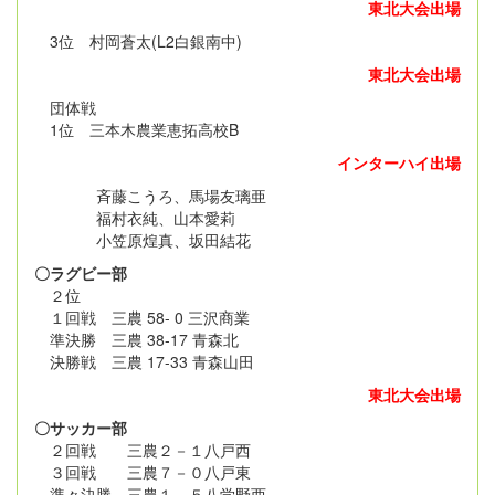
東北大会出場
3位 村岡蒼太(L2白銀南中)
東北大会出場
団体戦
1位 三本木農業恵拓高校B
インターハイ出場
斉藤こうろ、馬場友璃亜
福村衣純、山本愛莉
小笠原煌真、坂田結花
〇ラグビー部
２位
１回戦 三農 58- 0 三沢商業
準決勝 三農 38-17 青森北
決勝戦 三農 17-33 青森山田
東北大会出場
〇サッカー部
２回戦 三農２－１八戸西
３回戦 三農７－０八戸東
準々決勝 三農１－５八学野西