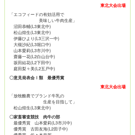
東北大会出場
「エコフィードの有効活用で
美味しい牛肉生産」
沼田恭輔(L3東北中)
松山煌生(L3東北中)
伊藤ひより(L3三沢一中)
大槻沙紀(L3堀口中)
山本愛莉(L3市川中)
齋藤一花(L2白山台中)
坂田結花(L2下田中)
庭田梨々美(L2五戸中)
〇意見発表会Ⅰ類 最優秀賞
東北大会出場
「放牧酪農でブランド牛乳の
生産を目指して」
松山煌生(L3東北中)
〇家畜審査競技 肉牛の部
最優秀賞 山本愛莉(L3市川中)
優秀賞 古田友海(L2田子中)
優秀賞 佐々木皇駕