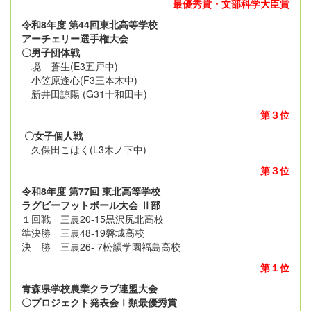
最優秀賞・文部科学大臣賞
令和8年度 第44回東北高等学校
アーチェリー選手権大会
〇男子団体戦
境 蒼生(E3五戸中)
小笠原逢心(F3三本木中)
新井田諒陽 (G31十和田中)
第３位
〇女子個人戦
久保田こはく(L3木ノ下中)
第３位
令和8年度 第77回 東北高等学校
ラグビーフットボール大会 Ⅱ部
１回戦 三農20-15黒沢尻北高校
準決勝 三農48-19磐城高校
決 勝 三農26- 7松韻学園福島高校
第１位
青森県学校農業クラブ連盟大会
〇プロジェクト発表会Ⅰ類最優秀賞