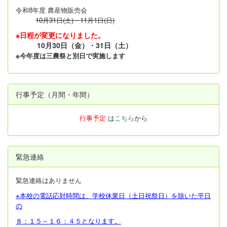
令和8年度 農産物販売会
10月31日(土)・11月1日(日)
※日程が変更になりました。
10月30日（金）・31日（土）
※今年度は三農祭と別日で実施します
行事予定（月間・年間）
行事予定
は
こちら
から
緊急連絡
緊急連絡はありません
※本校の電話応対時間は、学校休業日（土日祝祭日）を除いた平日
の
８：１５～１６：４５となります。