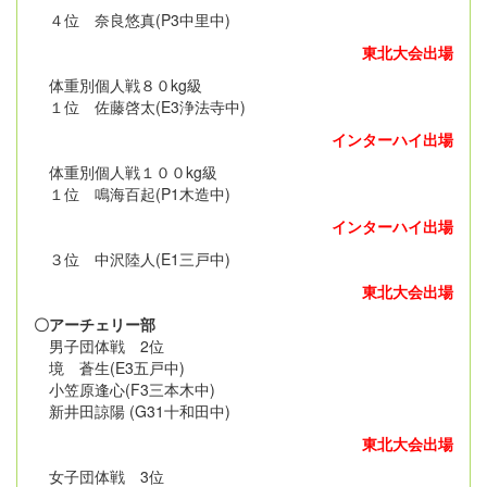
４位 奈良悠真(P3中里中)
東北大会出場
体重別個人戦８０kg級
１位 佐藤啓太(E3浄法寺中)
インターハイ出場
体重別個人戦１００kg級
１位 鳴海百起(P1木造中)
インターハイ出場
３位 中沢陸人(E1三戸中)
東北大会出場
〇アーチェリー部
男子団体戦 2位
境 蒼生(E3五戸中)
小笠原逢心(F3三本木中)
新井田諒陽 (G31十和田中)
東北大会出場
女子団体戦 3位