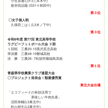
小笠原逢心(F3三本木中)
新井田諒陽 (G31十和田中)
第３位
〇女子個人戦
久保田こはく(L3木ノ下中)
第３位
令和8年度 第77回 東北高等学校
ラグビーフットボール大会 Ⅱ部
１回戦 三農20-15黒沢尻北高校
準決勝 三農48-19磐城高校
決 勝 三農26- 7松韻学園福島高校
第１位
青森県学校農業クラブ連盟大会
〇プロジェクト発表会Ⅰ類最優秀賞
東北大会出場
「エコフィードの有効活用で
美味しい牛肉生産」
沼田恭輔(L3東北中)
松山煌生(L3東北中)