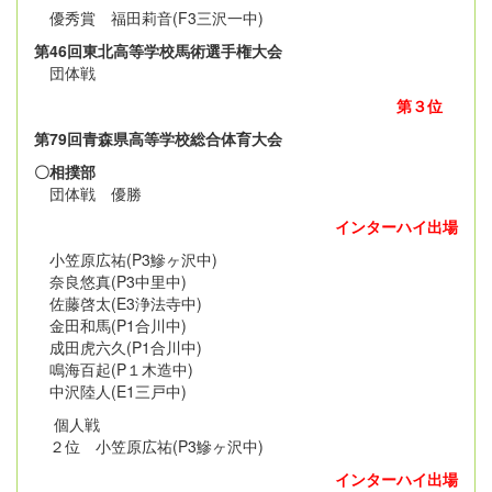
優秀賞 福田莉音(F3三沢一中)
第46回東北高等学校馬術選手権大会
団体戦
第３位
第79回青森県高等学校総合体育大会
〇相撲部
団体戦 優勝
インターハイ出場
小笠原広祐(P3鰺ヶ沢中)
奈良悠真(P3中里中)
佐藤啓太(E3浄法寺中)
金田和馬(P1合川中)
成田虎六久(P1合川中)
鳴海百起(P１木造中)
中沢陸人(E1三戸中)
個人戦
２位 小笠原広祐(P3鰺ヶ沢中)
インターハイ出場