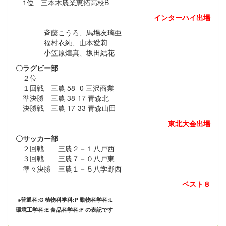
1位 三本木農業恵拓高校B
インターハイ出場
斉藤こうろ、馬場友璃亜
福村衣純、山本愛莉
小笠原煌真、坂田結花
〇ラグビー部
２位
１回戦 三農 58- 0 三沢商業
準決勝 三農 38-17 青森北
決勝戦 三農 17-33 青森山田
東北大会出場
〇サッカー部
２回戦 三農２－１八戸西
３回戦 三農７－０八戸東
準々決勝 三農１－５八学野西
ベスト８
※普通科:G 植物科学科:P 動物科学科:L
環境工学科:E 食品科学科:F の表記です