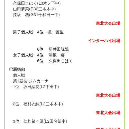
久保田こはく(L3木ノ下中)
山田夢菜(G32三本木中)
漆坂 葵(G31十和田一中)
東北大会出場
男子個人戦
4位 境 蒼生
インターハイ出場
6位 新井田諒陽
女子個人戦 4位 漆坂 葵
6位 久保田こはく
〇馬術部
個人戦
第1競技 ジムカーナ
1位 坂田結花(L2下田中)
東北大会出場
2位 福村衣純(L3三本木中)
東北大会出場
3位 仁和希々風(L2田名部中)