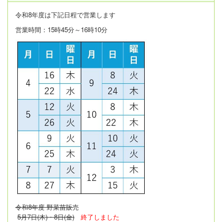
令和8年度は
下記日程で営業します
営業時間：15時45分～16時10分
令和8年度 野菜苗販
売
5月7日(木)・8日(金)
終了しました