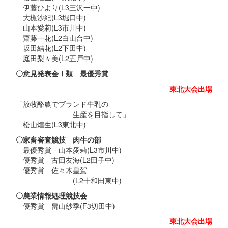
伊藤ひより(L3三沢一中)
大槻沙紀(L3堀口中)
山本愛莉(L3市川中)
齋藤一花(L2白山台中)
坂田結花(L2下田中)
庭田梨々美(L2五戸中)
〇意見発表会Ⅰ類 最優秀賞
東北大会出場
「放牧酪農でブランド牛乳の
生産を目指して」
松山煌生(L3東北中)
〇家畜審査競技 肉牛の部
最優秀賞 山本愛莉(L3市川中)
優秀賞 古田友海(L2田子中)
優秀賞 佐々木皇駕
(L2十和田東中)
〇農業情報処理競技会
優秀賞 畠山紗季(F3切田中)
東北大会出場