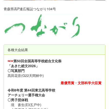
青森県高P連広報誌つながり104号
各種大会結果
第50回全国高等学校総合文化祭
「あきた総文2026」
〇写真部門
髙田花音(G22天間林中)
最優秀賞・文部科学大臣賞
令和8年度 第44回東北高等学校
アーチェリー選手権大会
〇男子団体戦
境 蒼生(E3五戸中)