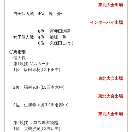
東北大会出場
男子個人戦
4位 境 蒼生
インターハイ出場
6位 新井田諒陽
女子個人戦 4位 漆坂 葵
6位 久保田こはく
〇馬術部
個人戦
第1競技 ジムカーナ
1位 坂田結花(L2下田中)
東北大会出場
2位 福村衣純(L3三本木中)
東北大会出場
3位 仁和希々風(L2田名部中)
東北大会出場
第2競技 クロス障害飛越
1位 大槻沙紀(L3堀口中)