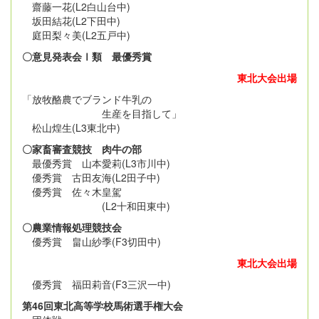
齋藤一花(L2白山台中)
坂田結花(L2下田中)
庭田梨々美(L2五戸中)
〇意見発表会Ⅰ類 最優秀賞
東北大会出場
「放牧酪農でブランド牛乳の
生産を目指して」
松山煌生(L3東北中)
〇家畜審査競技 肉牛の部
最優秀賞 山本愛莉(L3市川中)
優秀賞 古田友海(L2田子中)
優秀賞 佐々木皇駕
(L2十和田東中)
〇農業情報処理競技会
優秀賞 畠山紗季(F3切田中)
東北大会出場
優秀賞 福田莉音(F3三沢一中)
第46回東北高等学校馬術選手権大会