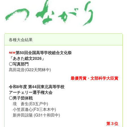
各種大会結果
第50回全国高等学校総合文化祭
「あきた総文2026」
〇写真部門
髙田花音(G22天間林中)
最優秀賞・文部科学大臣賞
令和8年度 第44回東北高等学校
アーチェリー選手権大会
〇男子団体戦
境 蒼生(E3五戸中)
小笠原逢心(F3三本木中)
新井田諒陽 (G31十和田中)
第３位