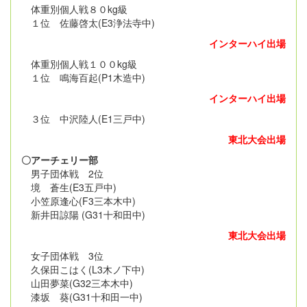
体重別個人戦８０kg級
１位 佐藤啓太(E3浄法寺中)
インターハイ出場
体重別個人戦１００kg級
１位 鳴海百起(P1木造中)
インターハイ出場
３位 中沢陸人(E1三戸中)
東北大会出場
〇アーチェリー部
男子団体戦 2位
境 蒼生(E3五戸中)
小笠原逢心(F3三本木中)
新井田諒陽 (G31十和田中)
東北大会出場
女子団体戦 3位
久保田こはく(L3木ノ下中)
山田夢菜(G32三本木中)
漆坂 葵(G31十和田一中)