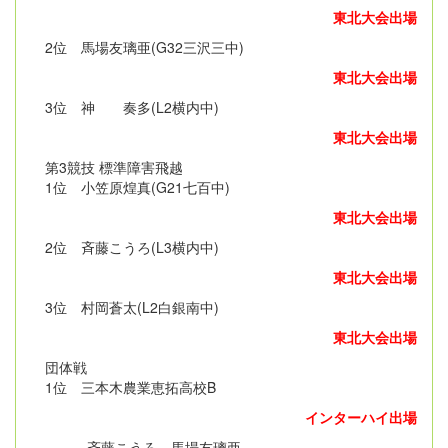
東北大会出場
2位 馬場友璃亜(G32三沢三中)
東北大会出場
3位 神 奏多(L2横内中)
東北大会出場
第3競技 標準障害飛越
1位 小笠原煌真(G21七百中)
東北大会出場
2位 斉藤こうろ(L3横内中)
東北大会出場
3位 村岡蒼太(L2白銀南中)
東北大会出場
団体戦
1位 三本木農業恵拓高校B
インターハイ出場
斉藤こうろ、馬場友璃亜