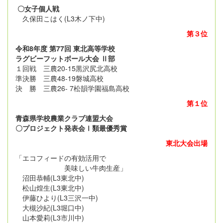
〇女子個人戦
久保田こはく(L3木ノ下中)
第３位
令和8年度 第77回 東北高等学校
ラグビーフットボール大会 Ⅱ部
１回戦 三農20-15黒沢尻北高校
準決勝 三農48-19磐城高校
決 勝 三農26- 7松韻学園福島高校
第１位
青森県学校農業クラブ連盟大会
〇プロジェクト発表会Ⅰ類最優秀賞
東北大会出場
「エコフィードの有効活用で
美味しい牛肉生産」
沼田恭輔(L3東北中)
松山煌生(L3東北中)
伊藤ひより(L3三沢一中)
大槻沙紀(L3堀口中)
山本愛莉(L3市川中)