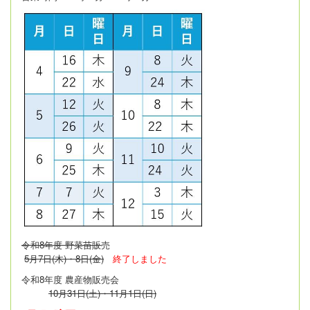
令和8年度 野菜苗販
売
5月7日(木)・8日(金)
終了しました
令和8年度 農産物販売会
10月31日(土)・11月1日(日)