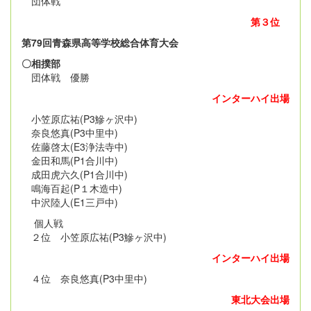
団体戦
第３位
第79回青森県高等学校総合体育大会
〇相撲部
団体戦 優勝
インターハイ出場
小笠原広祐(P3鰺ヶ沢中)
奈良悠真(P3中里中)
佐藤啓太(E3浄法寺中)
金田和馬(P1合川中)
成田虎六久(P1合川中)
鳴海百起(P１木造中)
中沢陸人(E1三戸中)
個人戦
２位 小笠原広祐(P3鰺ヶ沢中)
インターハイ出場
４位 奈良悠真(P3中里中)
東北大会出場