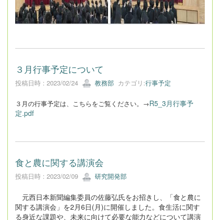
３月行事予定について
投稿日時 : 2023/02/24
教務部
カテゴリ:
行事予定
R5_3月行事予
３月の行事予定は、こちらをご覧ください。→
定.pdf
食と農に関する講演会
投稿日時 : 2023/02/09
研究開発部
元西日本新聞編集委員の佐藤弘氏をお招きし、「食と農に
関する講演会」を2月6日(月)に開催しました。食生活に関す
る身近な課題や、未来に向けて必要な能力などについて講演