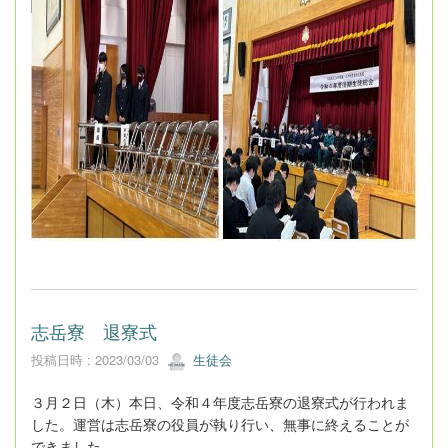
志岳寮 退寮式
投稿日時 : 2023/03/03
生徒会
３月２日（木）本日、令和４年度志岳寮の退寮式が行われま
した。運営は志岳寮の役員が執り行い、無事に終えることが
できました。