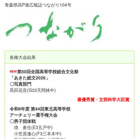
青森県高P連広報誌つながり104号
各種大会結果
第50回全国高等学校総合文化祭
「あきた総文2026」
〇写真部門
髙田花音(G22天間林中)
最優秀賞・文部科学大臣賞
令和8年度 第44回東北高等学校
アーチェリー選手権大会
〇男子団体戦
境 蒼生(E3五戸中)
小笠原逢心(F3三本木中)