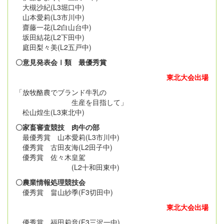
大槻沙紀(L3堀口中)
山本愛莉(L3市川中)
齋藤一花(L2白山台中)
坂田結花(L2下田中)
庭田梨々美(L2五戸中)
〇意見発表会Ⅰ類 最優秀賞
東北大会出場
「放牧酪農でブランド牛乳の
生産を目指して」
松山煌生(L3東北中)
〇家畜審査競技 肉牛の部
最優秀賞 山本愛莉(L3市川中)
優秀賞 古田友海(L2田子中)
優秀賞 佐々木皇駕
(L2十和田東中)
〇農業情報処理競技会
優秀賞 畠山紗季(F3切田中)
東北大会出場
優秀賞 福田莉音(F3三沢一中)