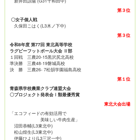
新井田諒陽 (G31十和田中)
第３位
〇女子個人戦
久保田こはく(L3木ノ下中)
第３位
令和8年度 第77回 東北高等学校
ラグビーフットボール大会 Ⅱ部
１回戦 三農20-15黒沢尻北高校
準決勝 三農48-19磐城高校
決 勝 三農26- 7松韻学園福島高校
第１位
青森県学校農業クラブ連盟大会
〇プロジェクト発表会Ⅰ類最優秀賞
東北大会出場
「エコフィードの有効活用で
美味しい牛肉生産」
沼田恭輔(L3東北中)
松山煌生(L3東北中)
伊藤ひより(L3三沢一中)