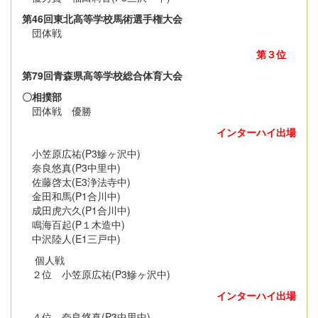
第46回東北高等学校馬術選手権大会
団体戦
第３位
第79回青森県高等学校総合体育大会
〇相撲部
団体戦 優勝
インターハイ出場
小笠原広祐(P3鰺ヶ沢中)
奈良悠真(P3中里中)
佐藤啓太(E3浄法寺中)
金田和馬(P1合川中)
成田虎六久(P1合川中)
鳴海百起(P１木造中)
中沢陸人(E1三戸中)
個人戦
２位 小笠原広祐(P3鰺ヶ沢中)
インターハイ出場
４位 奈良悠真(P3中里中)