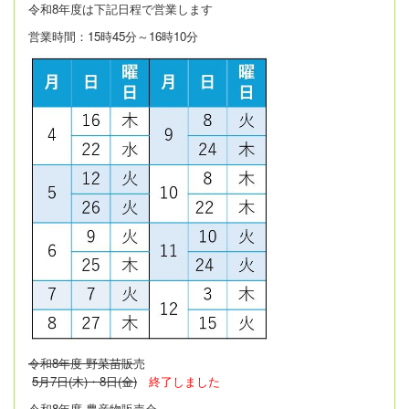
令和8年度は
下記日程で営業します
営業時間：15時45分～16時10分
令和8年度 野菜苗販
売
5月7日(木)・8日(金)
終了しました
令和8年度 農産物販売会