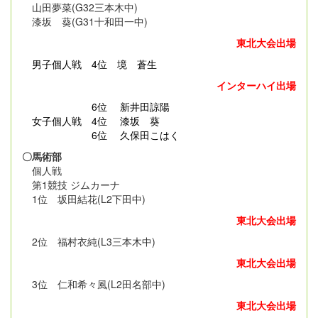
山田夢菜(G32三本木中)
漆坂 葵(G31十和田一中)
東北大会出場
男子個人戦
4位 境 蒼生
インターハイ出場
6位 新井田諒陽
女子個人戦 4位 漆坂 葵
6位 久保田こはく
〇馬術部
個人戦
第1競技 ジムカーナ
1位 坂田結花(L2下田中)
東北大会出場
2位 福村衣純(L3三本木中)
東北大会出場
3位 仁和希々風(L2田名部中)
東北大会出場