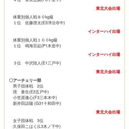
東北大会出場
体重別個人戦８０kg級
１位 佐藤啓太(E3浄法寺中)
インターハイ出場
体重別個人戦１００kg級
１位 鳴海百起(P1木造中)
インターハイ出場
３位 中沢陸人(E1三戸中)
東北大会出場
〇アーチェリー部
男子団体戦 2位
境 蒼生(E3五戸中)
小笠原逢心(F3三本木中)
新井田諒陽 (G31十和田中)
東北大会出場
女子団体戦 3位
久保田こはく(L3木ノ下中)