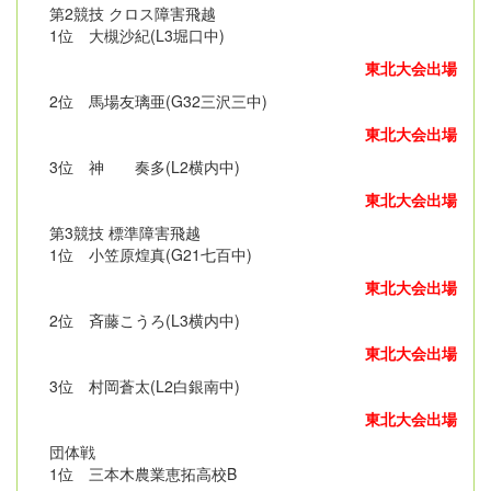
第2競技 クロス障害飛越
1位 大槻沙紀(L3堀口中)
東北大会出場
2位 馬場友璃亜(G32三沢三中)
東北大会出場
3位 神 奏多(L2横内中)
東北大会出場
第3競技 標準障害飛越
1位 小笠原煌真(G21七百中)
東北大会出場
2位 斉藤こうろ(L3横内中)
東北大会出場
3位 村岡蒼太(L2白銀南中)
東北大会出場
団体戦
1位 三本木農業恵拓高校B